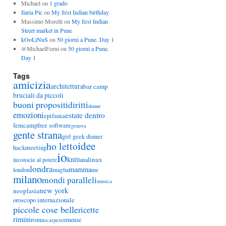
Michael
on
1 grado
Ilaria Pic
on
My first Indian birthday
Massimo Morelli
on
My first Indian
Street market in Pune
kOoLiNuS
on
50 giorni a Pune. Day 1
@MichaelForni
on
50 giorni a Pune.
Day 1
Tags
amicizia
architettura
bar camp
bruciali da piccoli
buoni propositi
diritti
donne
emozioni
estate dentro
epifania
femcamp
free software
genova
gente strana
girl geek dinner
idee
ho letto
hackmeeting
io
knit
linux
lana
inconscio al potere
londra
mamma
london
maglia
me
milano
mondi paralleli
musica
new york
neoplasia
oroscopo internazionale
piccole cose belle
ricette
rimini
roma
scemenze
scarpe