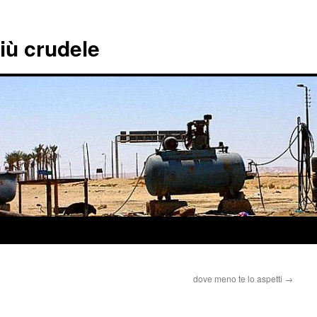
più crudele
dove meno te lo aspetti
→