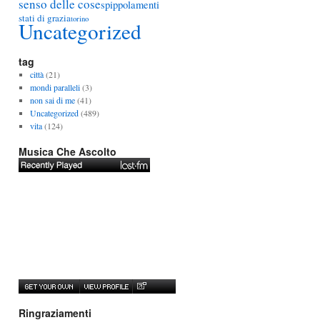
senso delle cose
spippolamenti
stati di grazia
torino
Uncategorized
tag
città
(21)
mondi paralleli
(3)
non sai di me
(41)
Uncategorized
(489)
vita
(124)
Musica Che Ascolto
Ringraziamenti