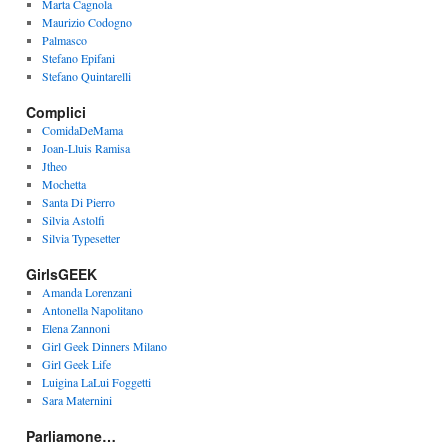
Marta Cagnola
Maurizio Codogno
Palmasco
Stefano Epifani
Stefano Quintarelli
Complici
ComidaDeMama
Joan-Lluis Ramisa
Jtheo
Mochetta
Santa Di Pierro
Silvia Astolfi
Silvia Typesetter
GirlsGEEK
Amanda Lorenzani
Antonella Napolitano
Elena Zannoni
Girl Geek Dinners Milano
Girl Geek Life
Luigina LaLui Foggetti
Sara Maternini
Parliamone…