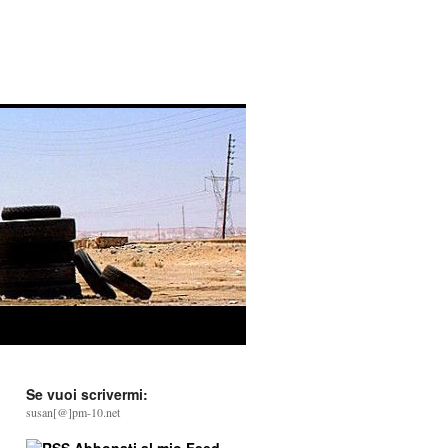
Se vuoi scrivermi:
susan[@]pm-10.net