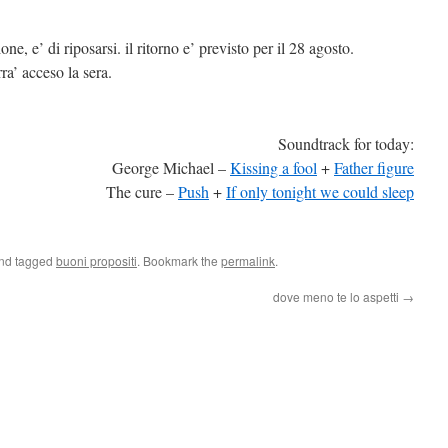
ione, e’ di riposarsi. il ritorno e’ previsto per il 28 agosto.
rra’ acceso la sera.
Soundtrack for today:
George Michael –
Kissing a fool
+
Father figure
The cure –
Push
+
If only tonight we could sleep
and tagged
buoni propositi
. Bookmark the
permalink
.
dove meno te lo aspetti
→