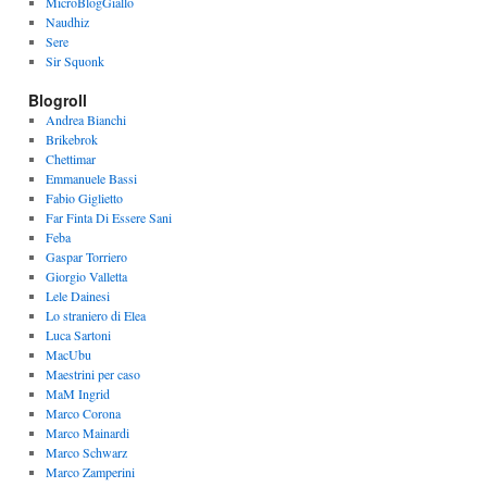
MicroBlogGiallo
Naudhiz
Sere
Sir Squonk
Blogroll
Andrea Bianchi
Brikebrok
Chettimar
Emmanuele Bassi
Fabio Giglietto
Far Finta Di Essere Sani
Feba
Gaspar Torriero
Giorgio Valletta
Lele Dainesi
Lo straniero di Elea
Luca Sartoni
MacUbu
Maestrini per caso
MaM Ingrid
Marco Corona
Marco Mainardi
Marco Schwarz
Marco Zamperini