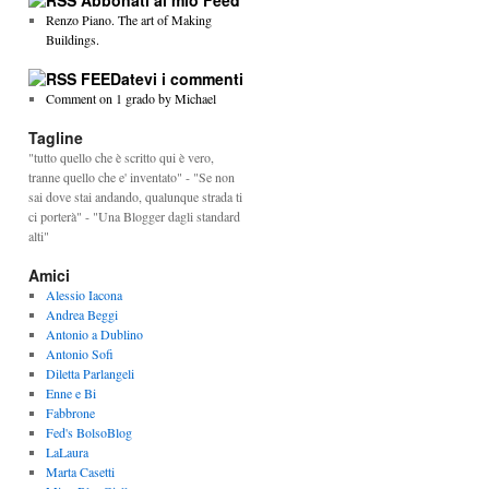
Abbonati al mio Feed
Renzo Piano. The art of Making
Buildings.
FEEDatevi i commenti
Comment on 1 grado by Michael
Tagline
"tutto quello che è scritto qui è vero,
tranne quello che e' inventato" - "Se non
sai dove stai andando, qualunque strada ti
ci porterà" - "Una Blogger dagli standard
alti"
Amici
Alessio Iacona
Andrea Beggi
Antonio a Dublino
Antonio Sofi
Diletta Parlangeli
Enne e Bi
Fabbrone
Fed's BolsoBlog
LaLaura
Marta Casetti