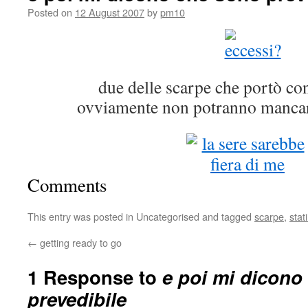
Posted on
12 August 2007
by
pm10
due delle scarpe che portò co
ovviamente non potranno mancar
Comments
This entry was posted in Uncategorised and tagged
scarpe
,
stat
←
getting ready to go
1 Response to
e poi mi dicono
prevedibile