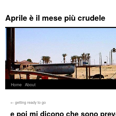
Aprile è il mese più crudele
Home
About
Skip
to
←
getting ready to go
content
e poi mi dicono che sono prev