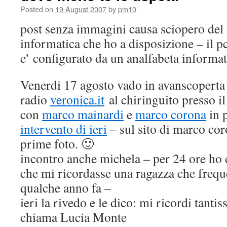
Posted on
19 August 2007
by
pm10
post senza immagini causa sciopero del
informatica che ho a disposizione – il p
e’ configurato da un analfabeta informat
Venerdi 17 agosto vado in avanscoperta 
radio
veronica.it
al chiringuito presso i
con
marco mainardi
e
marco corona
in 
intervento di ieri
– sul sito di marco coro
prime foto. 🙂
incontro anche michela – per 24 ore ho 
che mi ricordasse una ragazza che frequ
qualche anno fa –
ieri la rivedo e le dico: mi ricordi tanti
chiama Lucia Monte