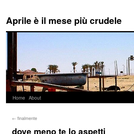
Aprile è il mese più crudele
Home
About
Skip
to
←
finalmente
content
dove meno te lo aspetti