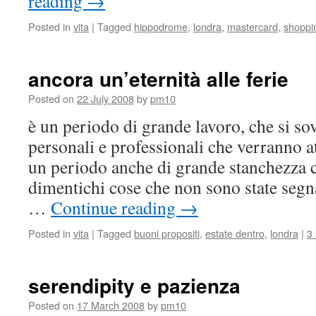
reading
→
Posted in
vita
|
Tagged
hippodrome
,
londra
,
mastercard
,
shoppi
ancora un’eternità alle ferie
Posted on
22 July 2008
by
pm10
è un periodo di grande lavoro, che si s
personali e professionali che verranno at
un periodo anche di grande stanchezza c
dimentichi cose che non sono state segn
…
Continue reading
→
Posted in
vita
|
Tagged
buoni propositi
,
estate dentro
,
londra
|
3
serendipity e pazienza
Posted on
17 March 2008
by
pm10