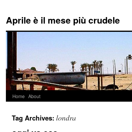
Aprile è il mese più crudele
Home
About
Skip
to
londra
Tag Archives:
content