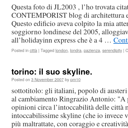
Questa foto di JL2003 , l’ho trovata cita
CONTEMPORIST blog di architettura e 
Questo edificio aveva colpito la mia atte
soggiorno londinese del 2005, alloggia
all’holidayinn express che è a 4 …
Cont
Posted in
città
|
Tagged
london
,
londra
,
pazienza
,
serendipity
|
C
torino: il suo skyline.
Posted on
3 November 2007
by
pm10
sottotitolo: gli italiani, popolo di auster
al cambiamento Ringrazio Antonio: "A p
opinioni circa l’intoccabilità delle città
intoccabilissime skyline (che io invece 
più maltrattate, con coraggio e creativ