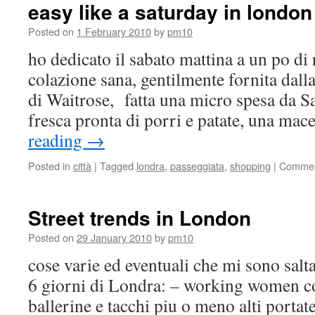
di
easy like a saturday in london
londra
Posted on
1 February 2010
by
pm10
ho dedicato il sabato mattina a un po di 
colazione sana, gentilmente fornita dalla
di Waitrose, fatta una micro spesa da 
fresca pronta di porri e patate, una ma
reading
→
Posted in
città
|
Tagged
londra
,
passeggiata
,
shopping
|
Commen
Street trends in London
Posted on
29 January 2010
by
pm10
cose varie ed eventuali che mi sono salta
6 giorni di Londra: – working women co
ballerine e tacchi piu o meno alti portat