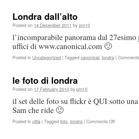
Londra dall’alto
Posted on
14 December 2011
by
pm10
l’incomparabile panorama dal 27esimo p
uffici di www.canonical.com 🙂
Posted in
Uncategorized
|
Tagged
canonical
,
londra
|
Comments
le foto di londra
Posted on
17 February 2010
by
pm10
il set delle foto su flickr è QUI sotto un
Sam che ride 🙂
Posted in
città
|
Tagged
foto
,
londra
|
Comments Off
on
le
foto