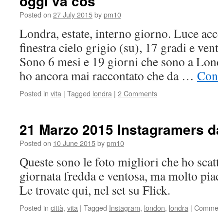
oggi va cos
Posted on
27 July 2015
by
pm10
Londra, estate, interno giorno. Luce acc
finestra cielo grigio (su), 17 gradi e ven
Sono 6 mesi e 19 giorni che sono a Lon
ho ancora mai raccontato che da …
Con
Posted in
vita
|
Tagged
londra
|
2 Comments
21 Marzo 2015 Instagramers 
Posted on
10 June 2015
by
pm10
Queste sono le foto migliori che ho scat
giornata fredda e ventosa, ma molto pia
Le trovate qui, nel set su Flick.
Posted in
città
,
vita
|
Tagged
Instagram
,
london
,
londra
|
Commen