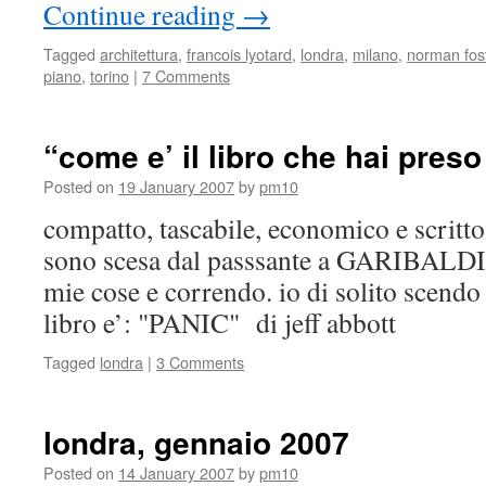
Continue reading
→
Tagged
architettura
,
francois lyotard
,
londra
,
milano
,
norman fos
piano
,
torino
|
7 Comments
“come e’ il libro che hai preso
Posted on
19 January 2007
by
pm10
compatto, tascabile, economico e scritto
sono scesa dal passsante a GARIBALDI a
mie cose e correndo. io di solito scend
libro e’: "PANIC" di jeff abbott
Tagged
londra
|
3 Comments
londra, gennaio 2007
Posted on
14 January 2007
by
pm10