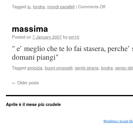
Tagged
io
,
londra
,
mondi paralleli
|
Comments Off
on
londra,
gennaio
2007
massima
Posted on
7 January 2007
by
pm10
" e’ meglio che te lo fai stasera, perche’ 
domani piangi"
Tagged
amicizia
,
buoni propositi
,
gente strana
,
londra
,
senso del
←
Older posts
Aprile è il mese più crudele
Wordpress Social Sh