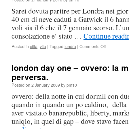
Sarei dovuta partire per Londra nei gior
40 cm di neve caduti a Gatwick il 6 hann
voli sia il 6 che il 7 gennaio scorso. L’u
consolazione e’ stato …
Continue read
Posted in
città
,
vita
|
Tagged
londra
|
Comments Off
on
Finalmente
a
Londra!
london day one – ovvero: la m
perversa.
Posted on
2 January 2009
by
pm10
ovvero: della notte in cui dormii con d
quando in quando un po caldino, della 
aver visitato banarepublic, liberty, mark
uniqlo, in quel di gap – dove stavo fac