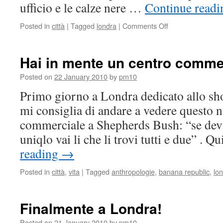
ufficio e le calze nere …
Continue read
Posted in
città
|
Tagged
londra
|
Comments Off
on
Street
trends
in
Hai in mente un centro comme
London
Posted on
22 January 2010
by
pm10
Primo giorno a Londra dedicato allo sho
mi consiglia di andare a vedere questo 
commerciale a Shepherds Bush: “se devi
uniqlo vai li che li trovi tutti e due” . 
reading
→
Posted in
città
,
vita
|
Tagged
anthropologie
,
banana republic
,
lo
Finalmente a Londra!
Posted on
21 January 2010
by
pm10