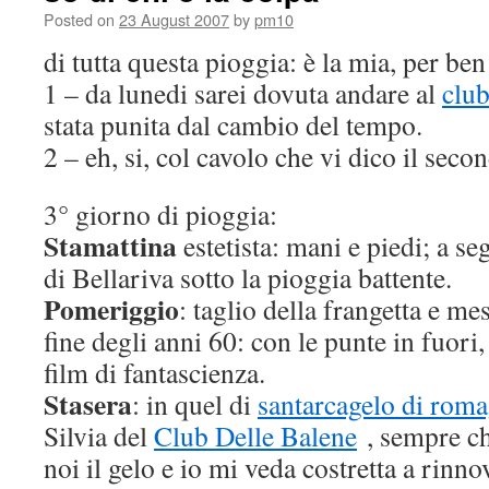
Posted on
23 August 2007
by
pm10
di tutta questa pioggia: è la mia, per be
1 – da lunedi sarei dovuta andare al
clu
stata punita dal cambio del tempo.
2 – eh, si, col cavolo che vi dico il sec
3° giorno di pioggia:
Stamattina
estetista: mani e piedi; a se
di Bellariva sotto la pioggia battente.
Pomeriggio
: taglio della frangetta e me
fine degli anni 60: con le punte in fuori
film di fantascienza.
Stasera
: in quel di
santarcagelo di rom
Silvia del
Club Delle Balene
, sempre ch
noi il gelo e io mi veda costretta a rinno