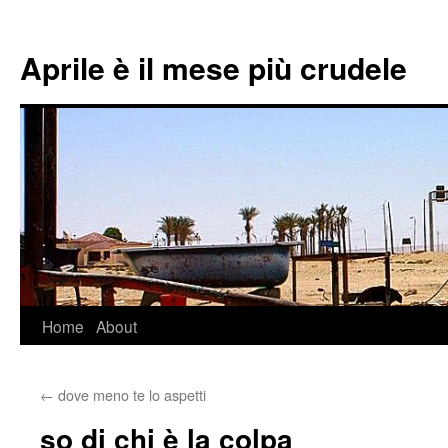
Aprile è il mese più crudele
Home
About
Skip
to
←
dove meno te lo aspetti
content
so di chi è la colpa