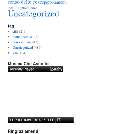
senso delle cose
spippolamenti
stati di grazia
torino
Uncategorized
tag
città
(21)
mondi paralleli
(3)
non sai di me
(41)
Uncategorized
(489)
vita
(124)
Musica Che Ascolto
Ringraziamenti