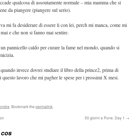
i accade qualcosa di assoutamente normale – mia mamma che si
ene da piangere (piangere sul serio).
iva mi fa desiderare di essere li con lei, perch mi manca, come mi
o mai e che non si fanno mai sentire.
n pannicello caldo per curare la fame nel mondo, quando si
micizia.
 quando invece dovrei studiare il libro della prince2, prima di
 di questo lavoro che mi pagher le spese per i prossimi X mesi.
londra
. Bookmark the
permalink
.
don
50 giorni a Pune. Day 1
→
 cos