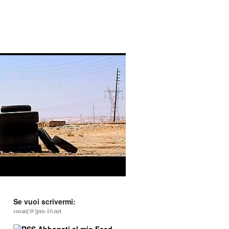
Se vuoi scrivermi:
susan[@]pm-10.net