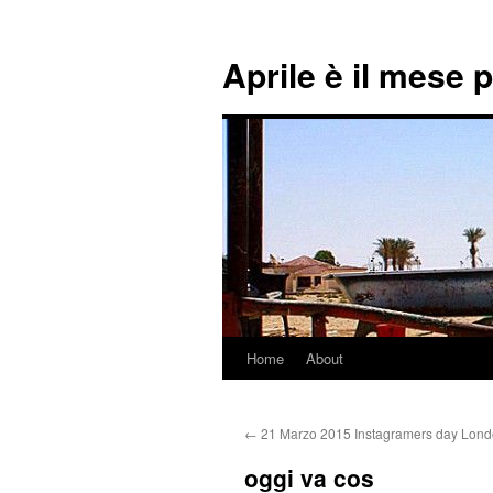
Aprile è il mese 
Home
About
Skip
to
←
21 Marzo 2015 Instagramers day Lon
content
oggi va cos