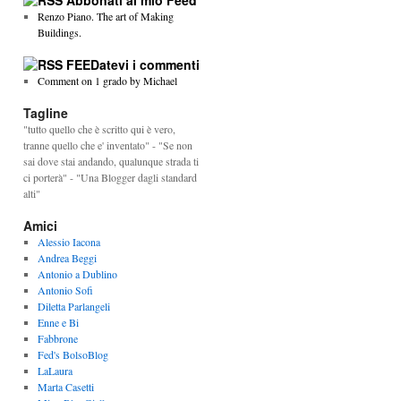
Abbonati al mio Feed
Renzo Piano. The art of Making
Buildings.
FEEDatevi i commenti
Comment on 1 grado by Michael
Tagline
"tutto quello che è scritto qui è vero,
tranne quello che e' inventato" - "Se non
sai dove stai andando, qualunque strada ti
ci porterà" - "Una Blogger dagli standard
alti"
Amici
Alessio Iacona
Andrea Beggi
Antonio a Dublino
Antonio Sofi
Diletta Parlangeli
Enne e Bi
Fabbrone
Fed's BolsoBlog
LaLaura
Marta Casetti