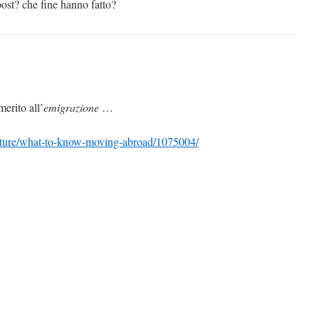
post? che fine hanno fatto?
merito all’
emigrazione
…
/culture/what-to-know-moving-abroad/1075004/