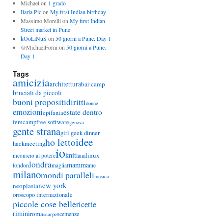
Michael
on
1 grado
Ilaria Pic
on
My first Indian birthday
Massimo Morelli
on
My first Indian
Street market in Pune
kOoLiNuS
on
50 giorni a Pune. Day 1
@MichaelForni
on
50 giorni a Pune.
Day 1
Tags
amicizia
architettura
bar camp
bruciali da piccoli
buoni propositi
diritti
donne
emozioni
estate dentro
epifania
femcamp
free software
genova
gente strana
girl geek dinner
idee
ho letto
hackmeeting
io
knit
linux
lana
inconscio al potere
londra
mamma
london
maglia
me
milano
mondi paralleli
musica
new york
neoplasia
oroscopo internazionale
piccole cose belle
ricette
rimini
roma
scemenze
scarpe