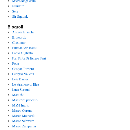
MicroBlogGiallo
Naudhiz
Sere
Sir Squonk
Blogroll
Andrea Bianchi
Brikebrok
Chettimar
Emmanuele Bassi
Fabio Giglietto
Far Finta Di Essere Sani
Feba
Gaspar Torriero
Giorgio Valletta
Lele Dainesi
Lo straniero di Elea
Luca Sartoni
MacUbu
Maestrini per caso
MaM Ingrid
Marco Corona
Marco Mainardi
Marco Schwarz
Marco Zamperini