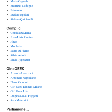
Marta Cagnola
Maurizio Codogno
Palmasco
Stefano Epifani
Stefano Quintarelli
Complici
ComidaDeMama
Joan-Lluis Ramisa
Jtheo
Mochetta
Santa Di Pierro
Silvia Astolfi
Silvia Typesetter
GirlsGEEK
Amanda Lorenzani
Antonella Napolitano
Elena Zannoni
Girl Geek Dinners Milano
Girl Geek Life
Luigina LaLui Foggetti
Sara Maternini
Parliamone…