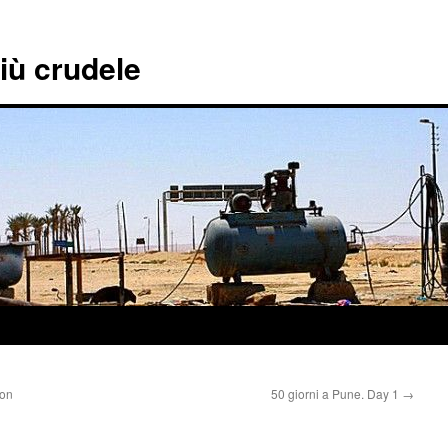
più crudele
don
50 giorni a Pune. Day 1
→