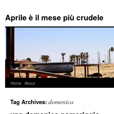
Aprile è il mese più crudele
Home
About
Skip
to
domenica
Tag Archives:
content