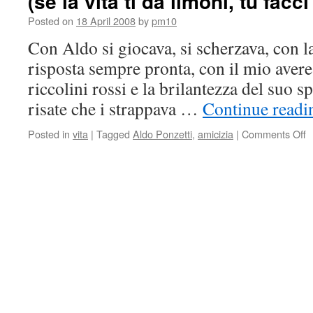
(se la vita ti da limoni, tu facci
Posted on
18 April 2008
by
pm10
Con Aldo si giocava, si scherzava, con la
risposta sempre pronta, con il mio avere
riccolini rossi e la brilantezza del suo spi
risate che i strappava …
Continue read
Posted in
vita
|
Tagged
Aldo Ponzetti
,
amicizia
|
Comments Off
o
(
l
v
ti
d
l
t
f
l
!)