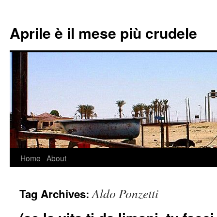
Aprile è il mese più crudele
Home
About
Skip
to
Aldo Ponzetti
Tag Archives:
content