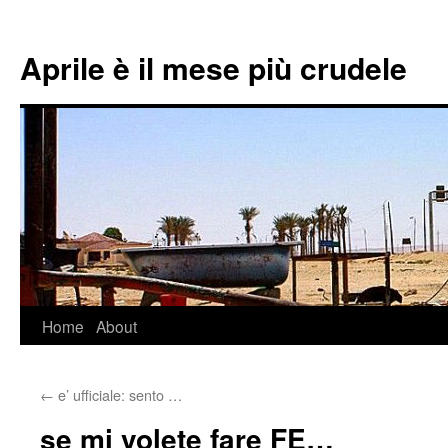
Aprile è il mese più crudele
Home
About
Skip
to
←
e’ ufficiale: sento …
content
se mi volete fare FE…