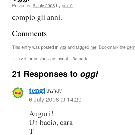
Posted on
6 July 2008
by
pm10
compio gli anni.
Comments
This entry was posted in
vita
and tagged
me
. Bookmark the
per
←
c.v.d, or business as usual – 3a parte
21 Responses to
oggi
tengi
says:
6 July 2008 at 14:20
Auguri!
Un bacio, cara
T