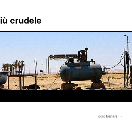
più crudele
odio tornare
→