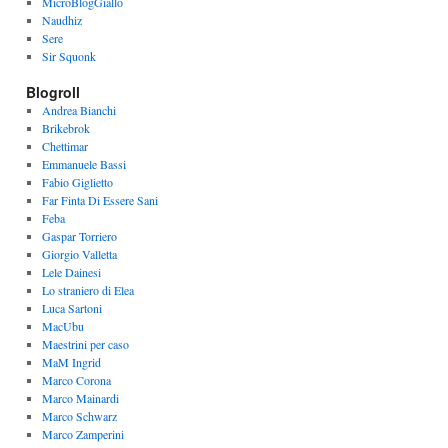
MicroBlogGiallo
Naudhiz
Sere
Sir Squonk
Blogroll
Andrea Bianchi
Brikebrok
Chettimar
Emmanuele Bassi
Fabio Giglietto
Far Finta Di Essere Sani
Feba
Gaspar Torriero
Giorgio Valletta
Lele Dainesi
Lo straniero di Elea
Luca Sartoni
MacUbu
Maestrini per caso
MaM Ingrid
Marco Corona
Marco Mainardi
Marco Schwarz
Marco Zamperini