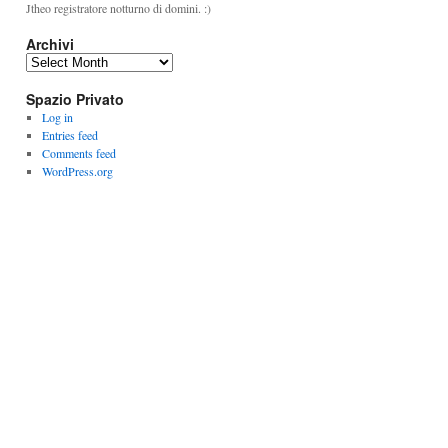
Jtheo registratore notturno di domini. :)
Archivi
A
r
Spazio Privato
c
h
Log in
i
Entries feed
v
Comments feed
i
WordPress.org