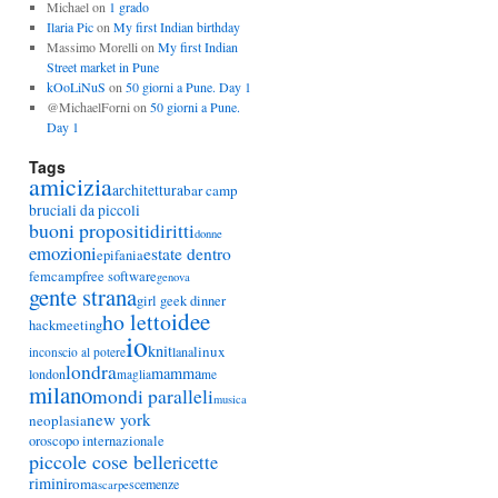
Michael
on
1 grado
Ilaria Pic
on
My first Indian birthday
Massimo Morelli
on
My first Indian
Street market in Pune
kOoLiNuS
on
50 giorni a Pune. Day 1
@MichaelForni
on
50 giorni a Pune.
Day 1
Tags
amicizia
architettura
bar camp
bruciali da piccoli
buoni propositi
diritti
donne
emozioni
estate dentro
epifania
femcamp
free software
genova
gente strana
girl geek dinner
idee
ho letto
hackmeeting
io
knit
linux
lana
inconscio al potere
londra
mamma
london
maglia
me
milano
mondi paralleli
musica
new york
neoplasia
oroscopo internazionale
piccole cose belle
ricette
rimini
roma
scemenze
scarpe