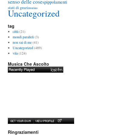
senso delle cose
spippolamenti
stati di grazia
torino
Uncategorized
tag
città
(21)
mondi paralleli
(3)
non sai di me
(41)
Uncategorized
(489)
vita
(124)
Musica Che Ascolto
Ringraziamenti