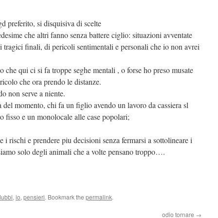
d preferito, si disquisiva di scelte
edesime che altri fanno senza battere ciglio: situazioni avventate
 tragici finali, di pericoli sentimentali e personali che io non avrei
lo che qui ci si fa troppe seghe mentali , o forse ho preso musate
ericolo che ora prendo le distanze.
ndo non serve a niente.
a del momento, chi fa un figlio avendo un lavoro da cassiera sl
o fisso e un monolocale alle case popolari;
i rischi e prendere piu decisioni senza fermarsi a sottolineare i
siamo solo degli animali che a volte pensano troppo….
dubbi
,
io
,
pensieri
. Bookmark the
permalink
.
odio tornare
→