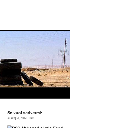
Se vuoi scrivermi:
susan[@]pm-10.net