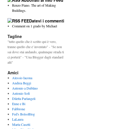
Abbonati al mio Feed
Renzo Piano. The art of Making
Buildings.
FEEDatevi i commenti
Comment on 1 grado by Michael
Tagline
"tutto quello che è scritto qui è vero,
tranne quello che e' inventato" - "Se non
sai dove stai andando, qualunque strada ti
ci porterà" - "Una Blogger dagli standard
alti"
Amici
Alessio Iacona
Andrea Beggi
Antonio a Dublino
Antonio Sofi
Diletta Parlangeli
Enne e Bi
Fabbrone
Fed's BolsoBlog
LaLaura
Marta Casetti