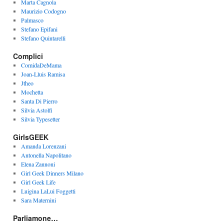
Marta Cagnola
Maurizio Codogno
Palmasco
Stefano Epifani
Stefano Quintarelli
Complici
ComidaDeMama
Joan-Lluis Ramisa
Jtheo
Mochetta
Santa Di Pierro
Silvia Astolfi
Silvia Typesetter
GirlsGEEK
Amanda Lorenzani
Antonella Napolitano
Elena Zannoni
Girl Geek Dinners Milano
Girl Geek Life
Luigina LaLui Foggetti
Sara Maternini
Parliamone…