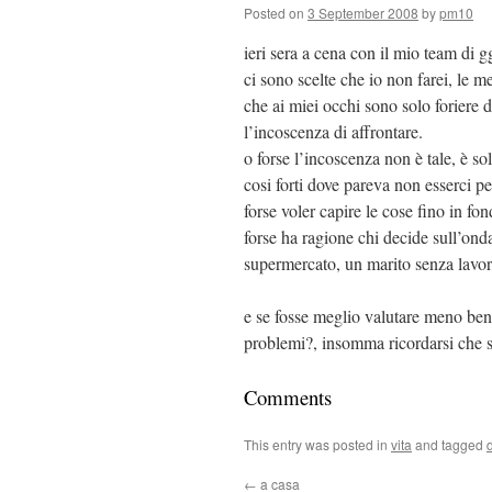
Posted on
3 September 2008
by
pm10
ieri sera a cena con il mio team di gg
ci sono scelte che io non farei, le m
che ai miei occhi sono solo foriere di
l’incoscenza di affrontare.
o forse l’incoscenza non è tale, è so
cosi forti dove pareva non esserci p
forse voler capire le cose fino in fo
forse ha ragione chi decide sull’ond
supermercato, un marito senza lavor
e se fosse meglio valutare meno bene 
problemi?, insomma ricordarsi che 
Comments
This entry was posted in
vita
and tagged
←
a casa