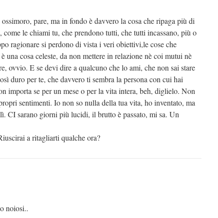
 ossimoro, pare, ma in fondo è davvero la cosa che ripaga più di
, come le chiami tu, che prendono tutti, che tutti incassano, più o
o ragionare si perdono di vista i veri obiettivi,le cose che
è una cosa celeste, da non mettere in relazione nè coi mutui nè
re, ovvio. E se devi dire a qualcuno che lo ami, che non sai stare
sì duro per te, che davvero ti sembra la persona con cui hai
non importa se per un mese o per la vita intera, beh, diglielo. Non
 propri sentimenti. Io non so nulla della tua vita, ho inventato, ma
lì. CI sarano giorni più lucidi, il brutto è passato, mi sa. Un
uscirai a ritagliarti qualche ora?
o noiosi..