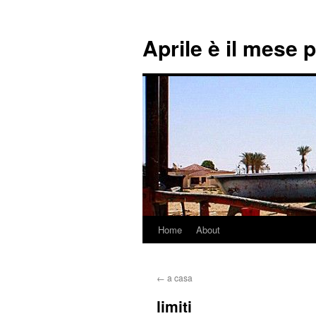
Aprile è il mese 
Home
About
Skip
to
←
a casa
content
limiti