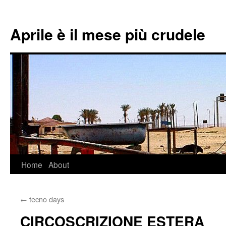
Aprile è il mese più crudele
Home
About
Skip
to
←
tecno days
content
CIRCOSCRIZIONE ESTERA