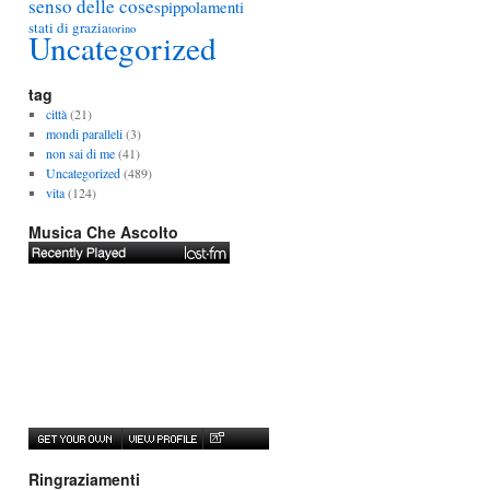
senso delle cose
spippolamenti
stati di grazia
torino
Uncategorized
tag
città
(21)
mondi paralleli
(3)
non sai di me
(41)
Uncategorized
(489)
vita
(124)
Musica Che Ascolto
Ringraziamenti