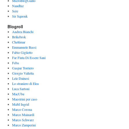
MicroBlogGiallo
Naudhiz
Sere
Sir Squonk
Blogroll
Andrea Bianchi
Brikebrok
Chettimar
Emmanuele Bassi
Fabio Giglietto
Far Finta Di Essere Sani
Feba
Gaspar Torriero
Giorgio Valletta
Lele Dainesi
Lo straniero di Elea
Luca Sartoni
MacUbu
Maestrini per caso
MaM Ingrid
Marco Corona
Marco Mainardi
Marco Schwarz
Marco Zamperini