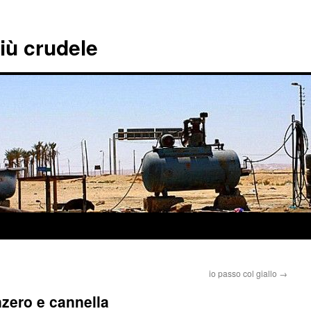
più crudele
io passo col giallo
→
zero e cannella