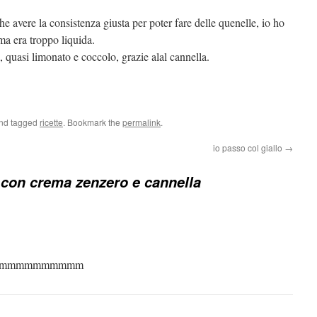
che avere la consistenza giusta per poter fare delle quenelle, io ho
ma era troppo liquida.
o, quasi limonato e coccolo, grazie alal cannella.
and tagged
ricette
. Bookmark the
permalink
.
io passo col giallo
→
con crema zenzero e cannella
mmmmmmmmmm