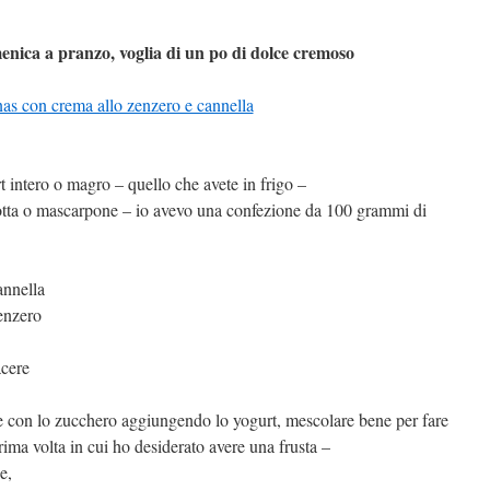
enica a pranzo, voglia di un po di dolce cremoso
t intero o magro – quello che avete in frigo –
icotta o mascarpone – io avevo una confezione da 100 grammi di
annella
zenzero
acere
ne con lo zucchero aggiungendo lo yogurt, mescolare bene per fare
prima volta in cui ho desiderato avere una frusta –
e,