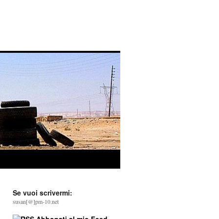
Se vuoi scrivermi:
susan[@]pm-10.net