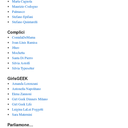
Marta Cagnola
Maurizio Codogno
Palmasco
Stefano Epifani
Stefano Quintarelli
Complici
ComidaDeMama
Joan-Lluis Ramisa
Jtheo
Mochetta
Santa Di Pierro
Silvia Astolfi
Silvia Typesetter
GirlsGEEK
Amanda Lorenzani
Antonella Napolitano
Elena Zannoni
Girl Geek Dinners Milano
Girl Geek Life
Luigina LaLui Foggetti
Sara Maternini
Parliamone…