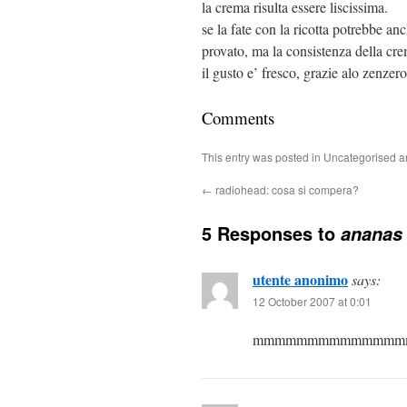
la crema risulta essere liscissima.
se la fate con la ricotta potrebbe an
provato, ma la consistenza della cre
il gusto e’ fresco, grazie alo zenzer
Comments
This entry was posted in Uncategorised 
←
radiohead: cosa si compera?
5 Responses to
ananas 
utente anonimo
says:
12 October 2007 at 0:01
mmmmmmmmmmmmmm