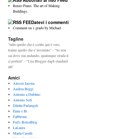
Abbonati al mio Feed
Renzo Piano. The art of Making
Buildings.
FEEDatevi i commenti
Comment on 1 grado by Michael
Tagline
"tutto quello che è scritto qui è vero,
tranne quello che e' inventato" - "Se non
sai dove stai andando, qualunque strada ti
ci porterà" - "Una Blogger dagli standard
alti"
Amici
Alessio Iacona
Andrea Beggi
Antonio a Dublino
Antonio Sofi
Diletta Parlangeli
Enne e Bi
Fabbrone
Fed's BolsoBlog
LaLaura
Marta Casetti