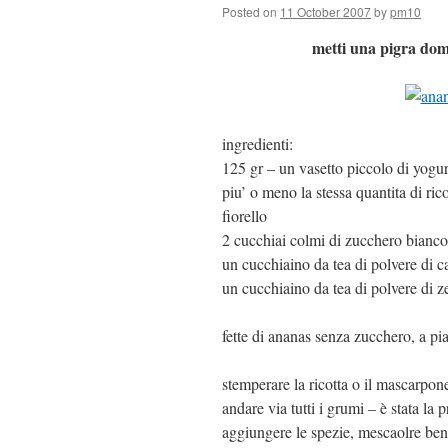
Posted on
11 October 2007
by
pm10
metti una pigra dom
ingredienti:
125 gr – un vasetto piccolo di yogur
piu’ o meno la stessa quantita di r
fiorello
2 cucchiai colmi di zucchero bianco
un cucchiaino da tea di polvere di c
un cucchiaino da tea di polvere di 
fette di ananas senza zucchero, a pi
stemperare la ricotta o il mascarpo
andare via tutti i grumi – è stata la 
aggiungere le spezie, mescaolre ben