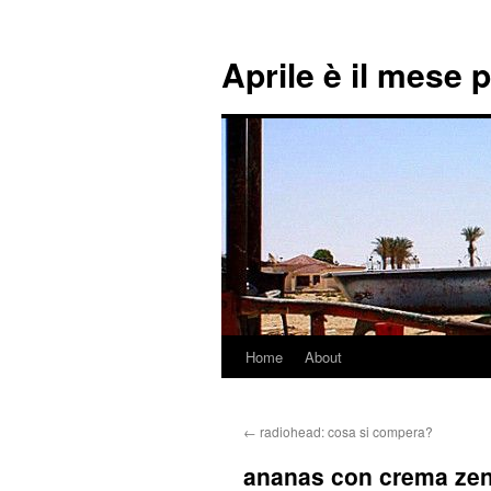
Aprile è il mese 
Home
About
Skip
to
←
radiohead: cosa si compera?
content
ananas con crema zen