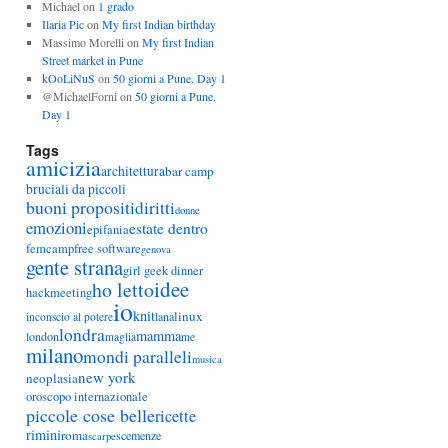
Michael
on
1 grado
Ilaria Pic
on
My first Indian birthday
Massimo Morelli
on
My first Indian
Street market in Pune
kOoLiNuS
on
50 giorni a Pune. Day 1
@MichaelForni
on
50 giorni a Pune.
Day 1
Tags
amicizia
architettura
bar camp
bruciali da piccoli
buoni propositi
diritti
donne
emozioni
estate dentro
epifania
femcamp
free software
genova
gente strana
girl geek dinner
idee
ho letto
hackmeeting
io
knit
linux
lana
inconscio al potere
londra
mamma
london
maglia
me
milano
mondi paralleli
musica
new york
neoplasia
oroscopo internazionale
piccole cose belle
ricette
rimini
roma
scemenze
scarpe