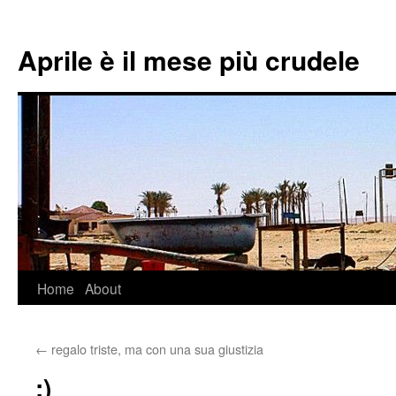
Aprile è il mese più crudele
Home
About
Skip
to
←
regalo triste, ma con una sua giustizia
content
:)