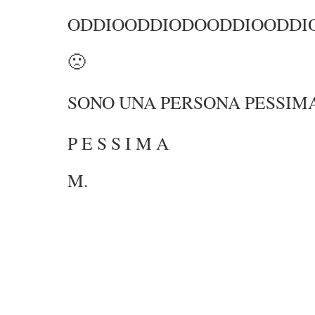
ODDIOODDIODOODDIOODDI
🙁
SONO UNA PERSONA PESSIM
P E S S I M A
M.