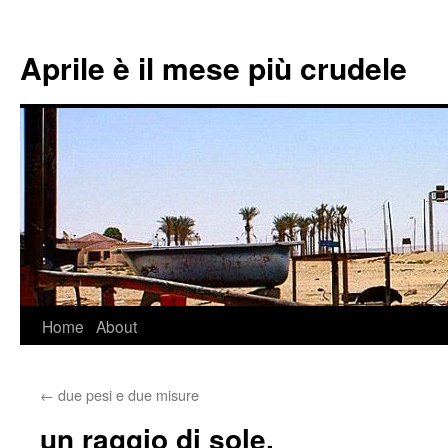
Aprile è il mese più crudele
Home
About
Skip
to
←
due pesi e due misure
content
un raggio di sole.