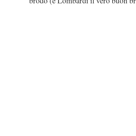
brodo (è Lombardi il vero buon b