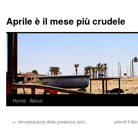
Aprile è il mese più crudele
Home
About
Skip
to
←
dimostrazione della presenza zero
prendi il li
content