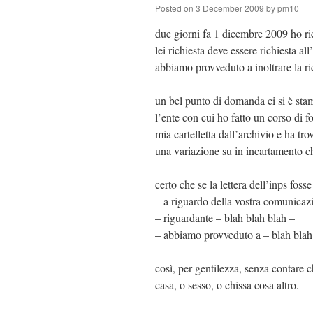
Posted on
3 December 2009
by
pm10
due giorni fa 1 dicembre 2009 ho ric
lei richiesta deve essere richiesta a
abbiamo provveduto a inoltrare la ri
un bel punto di domanda ci si è stam
l’ente con cui ho fatto un corso di 
mia cartelletta dall’archivio e ha tr
una variazione su in incartamento c
certo che se la lettera dell’inps fosse 
– a riguardo della vostra comunicazi
– riguardante – blah blah blah –
– abbiamo provveduto a – blah blah
così, per gentilezza, senza contare 
casa, o sesso, o chissa cosa altro.