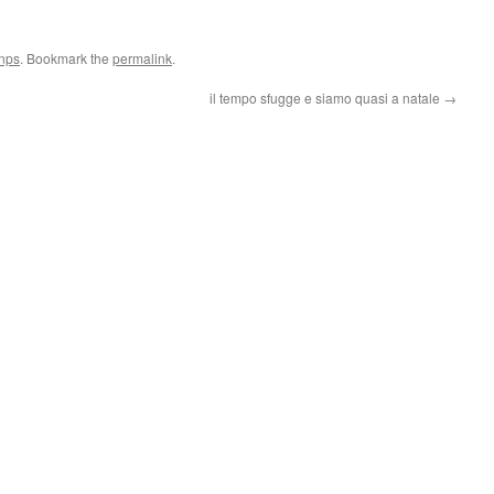
inps
. Bookmark the
permalink
.
il tempo sfugge e siamo quasi a natale
→