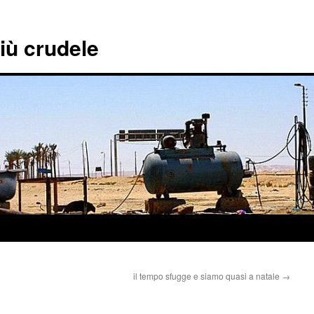
più crudele
il tempo sfugge e siamo quasi a natale
→