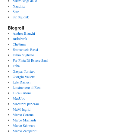
MicroBlogGiallo
Naudhiz
Sere
Sir Squonk
Blogroll
Andrea Bianchi
Brikebrok
Chettimar
Emmanuele Bassi
Fabio Giglietto
Far Finta Di Essere Sani
Feba
Gaspar Torriero
Giorgio Valletta
Lele Dainesi
Lo straniero di Elea
Luca Sartoni
MacUbu
Maestrini per caso
MaM Ingrid
Marco Corona
Marco Mainardi
Marco Schwarz
Marco Zamperini