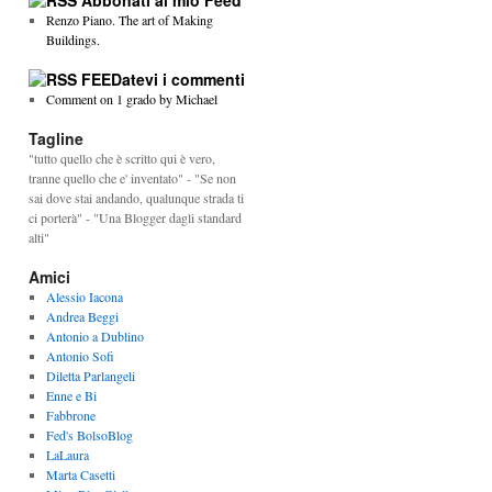
Abbonati al mio Feed
Renzo Piano. The art of Making
Buildings.
FEEDatevi i commenti
Comment on 1 grado by Michael
Tagline
"tutto quello che è scritto qui è vero,
tranne quello che e' inventato" - "Se non
sai dove stai andando, qualunque strada ti
ci porterà" - "Una Blogger dagli standard
alti"
Amici
Alessio Iacona
Andrea Beggi
Antonio a Dublino
Antonio Sofi
Diletta Parlangeli
Enne e Bi
Fabbrone
Fed's BolsoBlog
LaLaura
Marta Casetti