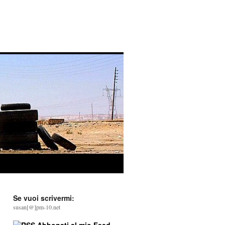
Se vuoi scrivermi:
susan[@]pm-10.net