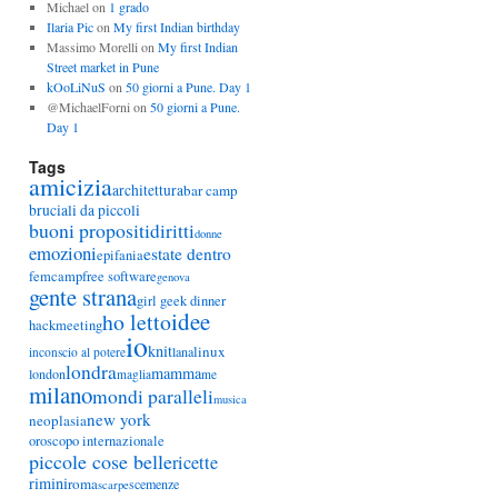
Michael
on
1 grado
Ilaria Pic
on
My first Indian birthday
Massimo Morelli
on
My first Indian
Street market in Pune
kOoLiNuS
on
50 giorni a Pune. Day 1
@MichaelForni
on
50 giorni a Pune.
Day 1
Tags
amicizia
architettura
bar camp
bruciali da piccoli
buoni propositi
diritti
donne
emozioni
estate dentro
epifania
femcamp
free software
genova
gente strana
girl geek dinner
idee
ho letto
hackmeeting
io
knit
linux
lana
inconscio al potere
londra
mamma
london
maglia
me
milano
mondi paralleli
musica
new york
neoplasia
oroscopo internazionale
piccole cose belle
ricette
rimini
roma
scemenze
scarpe