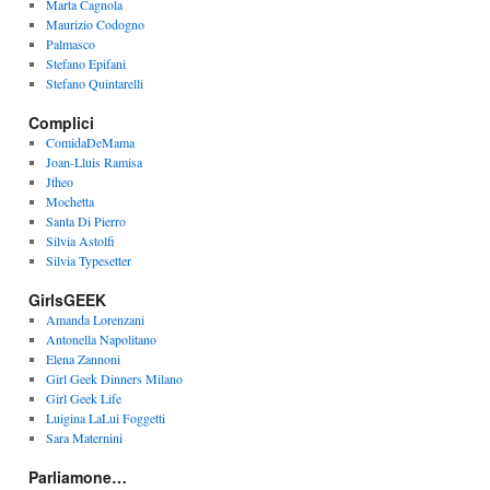
Marta Cagnola
Maurizio Codogno
Palmasco
Stefano Epifani
Stefano Quintarelli
Complici
ComidaDeMama
Joan-Lluis Ramisa
Jtheo
Mochetta
Santa Di Pierro
Silvia Astolfi
Silvia Typesetter
GirlsGEEK
Amanda Lorenzani
Antonella Napolitano
Elena Zannoni
Girl Geek Dinners Milano
Girl Geek Life
Luigina LaLui Foggetti
Sara Maternini
Parliamone…