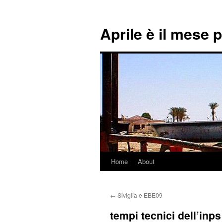
Aprile è il mese 
Home
About
Skip
to
←
Siviglia e EBE09
content
tempi tecnici dell’inps