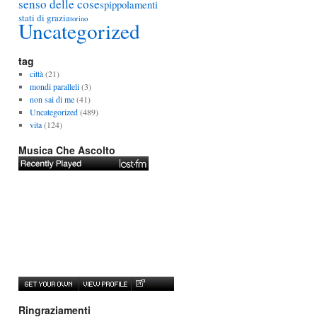
senso delle cose
spippolamenti
stati di grazia
torino
Uncategorized
tag
città
(21)
mondi paralleli
(3)
non sai di me
(41)
Uncategorized
(489)
vita
(124)
Musica Che Ascolto
Ringraziamenti