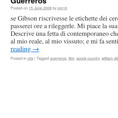
Guerreros
Posted on
15 June 2008
by
pm10
se Gibson riscrivesse le etichette dei cer
passerei ore a rileggerle. Mi piace la sua
Descrive una fetta di contemporaneo ch
al mio reale, al mio vissuto; e mi fa se
reading
→
Posted in
vita
|
Tagged
guerreros
,
libri
,
spook country
,
william g