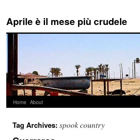
Aprile è il mese più crudele
Home
About
Skip
to
spook country
Tag Archives:
content