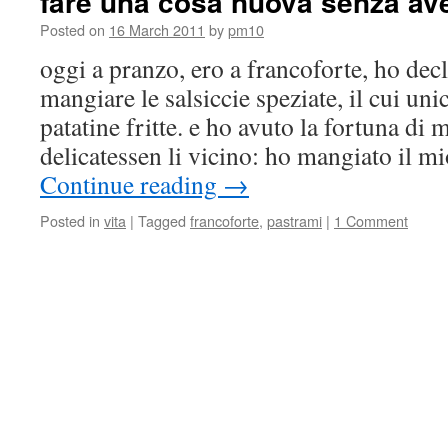
fare una cosa nuova senza av
Posted on
16 March 2011
by
pm10
oggi a pranzo, ero a francoforte, ho decli
mangiare le salsiccie speziate, il cui un
patatine fritte. e ho avuto la fortuna di 
delicatessen li vicino: ho mangiato il 
Continue reading
→
Posted in
vita
|
Tagged
francoforte
,
pastrami
|
1 Comment