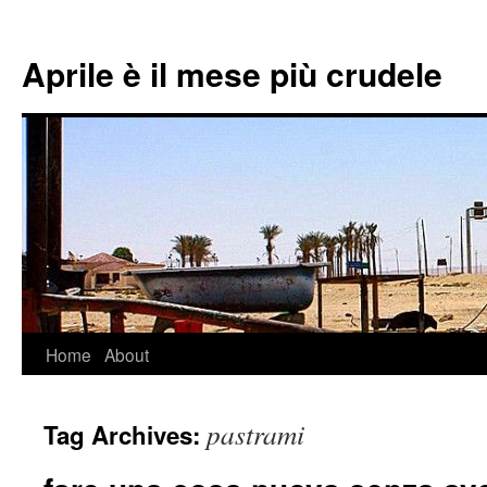
Aprile è il mese più crudele
Home
About
Skip
to
pastrami
Tag Archives:
content