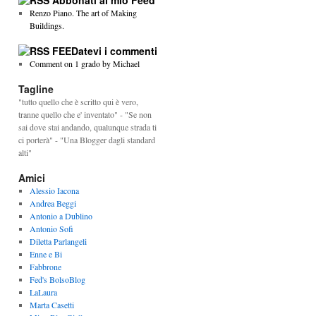
Abbonati al mio Feed
Renzo Piano. The art of Making
Buildings.
FEEDatevi i commenti
Comment on 1 grado by Michael
Tagline
"tutto quello che è scritto qui è vero,
tranne quello che e' inventato" - "Se non
sai dove stai andando, qualunque strada ti
ci porterà" - "Una Blogger dagli standard
alti"
Amici
Alessio Iacona
Andrea Beggi
Antonio a Dublino
Antonio Sofi
Diletta Parlangeli
Enne e Bi
Fabbrone
Fed's BolsoBlog
LaLaura
Marta Casetti