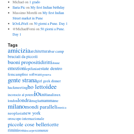
Michael
on
1 grado
Ilaria Pic
on
My first Indian birthday
Massimo Morelli
on
My first Indian
Street market in Pune
kOoLiNuS
on
50 giorni a Pune. Day 1
@MichaelForni
on
50 giorni a Pune.
Day 1
Tags
amicizia
architettura
bar camp
bruciali da piccoli
buoni propositi
diritti
donne
emozioni
estate dentro
epifania
femcamp
free software
genova
gente strana
girl geek dinner
idee
ho letto
hackmeeting
io
knit
linux
lana
inconscio al potere
londra
mamma
london
maglia
me
milano
mondi paralleli
musica
new york
neoplasia
oroscopo internazionale
piccole cose belle
ricette
rimini
roma
scemenze
scarpe