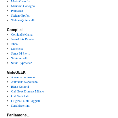
Marta Cagnola
Maurizio Codogno
Palmasco
Stefano Epifani
Stefano Quintarelli
Complici
ComidaDeMama
Joan-Lluis Ramisa
Jtheo
Mochetta
Santa Di Pierro
Silvia Astolfi
Silvia Typesetter
GirlsGEEK
Amanda Lorenzani
Antonella Napolitano
Elena Zannoni
Girl Geek Dinners Milano
Girl Geek Life
Luigina LaLui Foggetti
Sara Maternini
Parliamone…