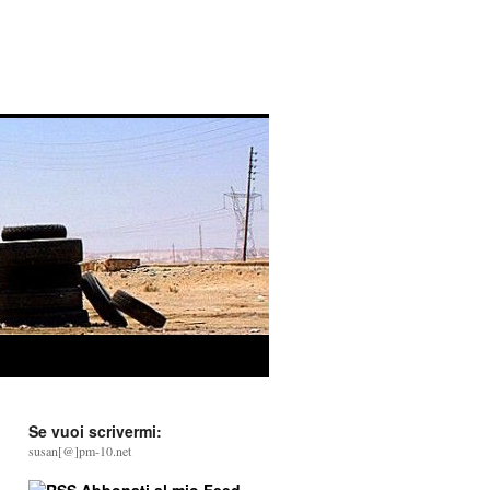
Se vuoi scrivermi:
susan[@]pm-10.net