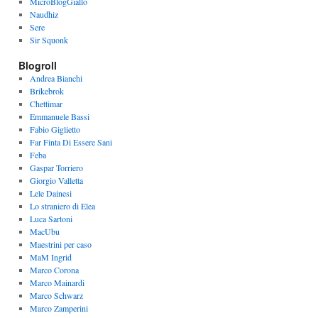
MicroBlogGiallo
Naudhiz
Sere
Sir Squonk
Blogroll
Andrea Bianchi
Brikebrok
Chettimar
Emmanuele Bassi
Fabio Giglietto
Far Finta Di Essere Sani
Feba
Gaspar Torriero
Giorgio Valletta
Lele Dainesi
Lo straniero di Elea
Luca Sartoni
MacUbu
Maestrini per caso
MaM Ingrid
Marco Corona
Marco Mainardi
Marco Schwarz
Marco Zamperini