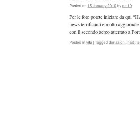
Posted on
15 January 2010
by
pm10
Per le foto potete iniziare da qu
news terrificanti e molto aggiornate d
con il secondo aereo atterrato a Po
Posted in
vita
|
Tagged
donazioni
,
haiti
,
t