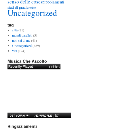
senso delle cose
spippolamenti
stati di grazia
torino
Uncategorized
tag
città
(21)
mondi paralleli
(3)
non sai di me
(41)
Uncategorized
(489)
vita
(124)
Musica Che Ascolto
Ringraziamenti