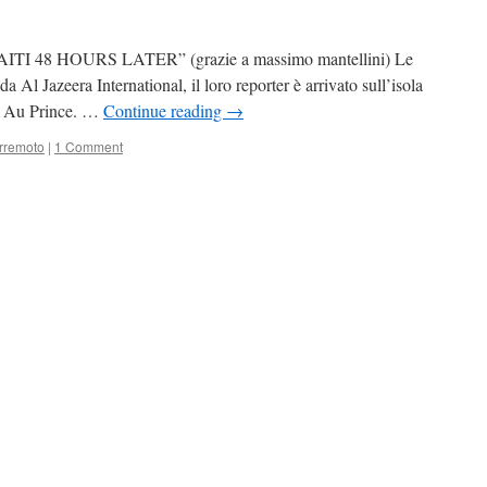
i “HAITI 48 HOURS LATER” (grazie a massimo mantellini) Le
a Al Jazeera International, il loro reporter è arrivato sull’isola
rt Au Prince. …
Continue reading
→
erremoto
|
1 Comment