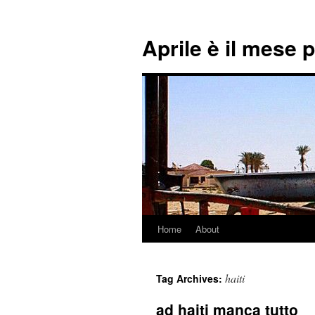
Aprile è il mese 
Home
About
Skip
to
haiti
Tag Archives:
content
ad haiti manca tutto