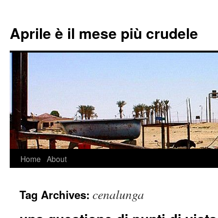
Aprile è il mese più crudele
Home
About
Skip
to
cenalunga
Tag Archives:
content