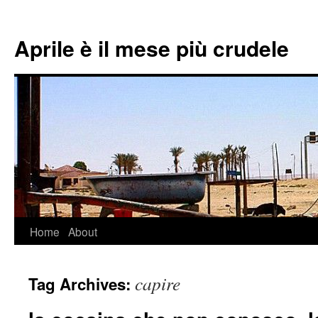
Aprile è il mese più crudele
Home
About
Skip
to
capire
Tag Archives:
content