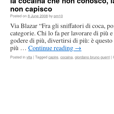
la cocaina che non conosco, l
non capisco
Posted on
8 June 2008
by
pm10
Via Blazar “Fra gli sniffatori di coca, p
categorie. Chi lo fa per lavorare di più e
godere di più, divertirsi di più: è quest
più …
Continue reading
→
Posted in
vita
|
Tagged
capire
,
cocaina
,
giordano bruno guerri
|