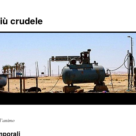
più crudele
ll’animo
mporali