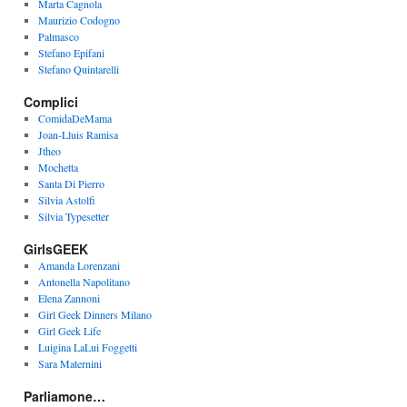
Marta Cagnola
Maurizio Codogno
Palmasco
Stefano Epifani
Stefano Quintarelli
Complici
ComidaDeMama
Joan-Lluis Ramisa
Jtheo
Mochetta
Santa Di Pierro
Silvia Astolfi
Silvia Typesetter
GirlsGEEK
Amanda Lorenzani
Antonella Napolitano
Elena Zannoni
Girl Geek Dinners Milano
Girl Geek Life
Luigina LaLui Foggetti
Sara Maternini
Parliamone…