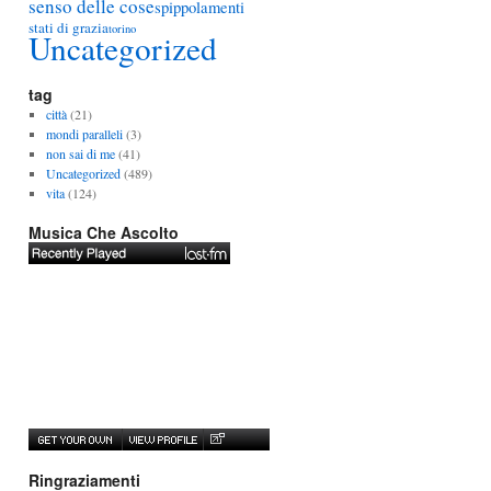
senso delle cose
spippolamenti
stati di grazia
torino
Uncategorized
tag
città
(21)
mondi paralleli
(3)
non sai di me
(41)
Uncategorized
(489)
vita
(124)
Musica Che Ascolto
Ringraziamenti