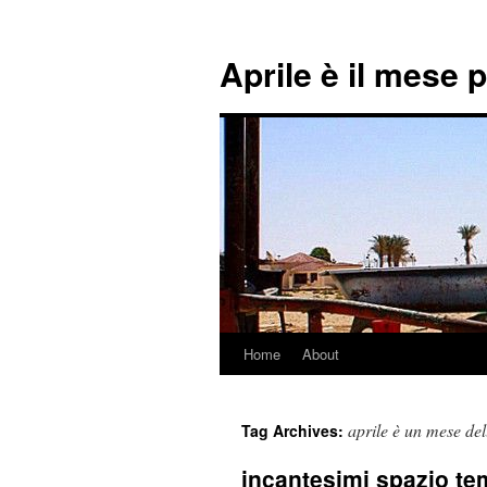
Aprile è il mese 
Home
About
Skip
to
aprile è un mese de
Tag Archives:
content
incantesimi spazio te