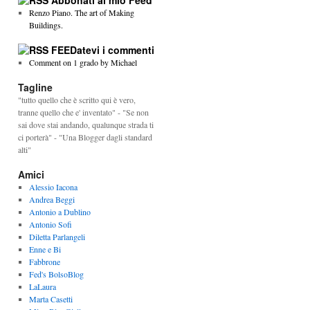
Abbonati al mio Feed
Renzo Piano. The art of Making
Buildings.
FEEDatevi i commenti
Comment on 1 grado by Michael
Tagline
"tutto quello che è scritto qui è vero,
tranne quello che e' inventato" - "Se non
sai dove stai andando, qualunque strada ti
ci porterà" - "Una Blogger dagli standard
alti"
Amici
Alessio Iacona
Andrea Beggi
Antonio a Dublino
Antonio Sofi
Diletta Parlangeli
Enne e Bi
Fabbrone
Fed's BolsoBlog
LaLaura
Marta Casetti