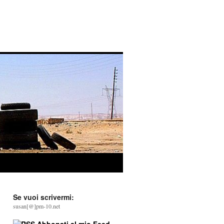
Se vuoi scrivermi:
susan[@]pm-10.net