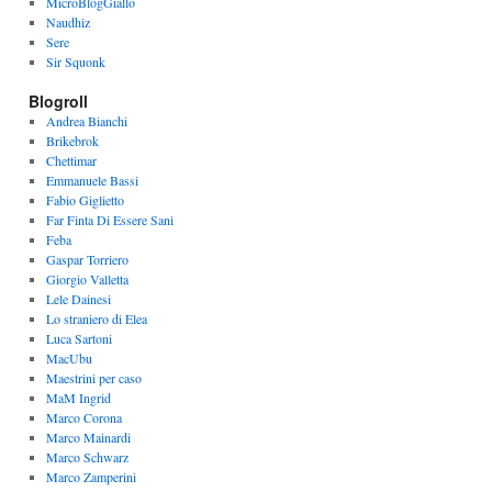
MicroBlogGiallo
Naudhiz
Sere
Sir Squonk
Blogroll
Andrea Bianchi
Brikebrok
Chettimar
Emmanuele Bassi
Fabio Giglietto
Far Finta Di Essere Sani
Feba
Gaspar Torriero
Giorgio Valletta
Lele Dainesi
Lo straniero di Elea
Luca Sartoni
MacUbu
Maestrini per caso
MaM Ingrid
Marco Corona
Marco Mainardi
Marco Schwarz
Marco Zamperini