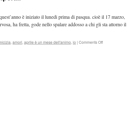
quest’anno è iniziato il lunedi prima di pasqua. cioè il 17 marzo,
rvosa, ha fretta, gode nello spalare addosso a chi gli sta attorno il
micizia
,
amori
,
aprile è un mese dell'animo
,
io
|
Comments Off
on
incantesimi
spazio
temporali