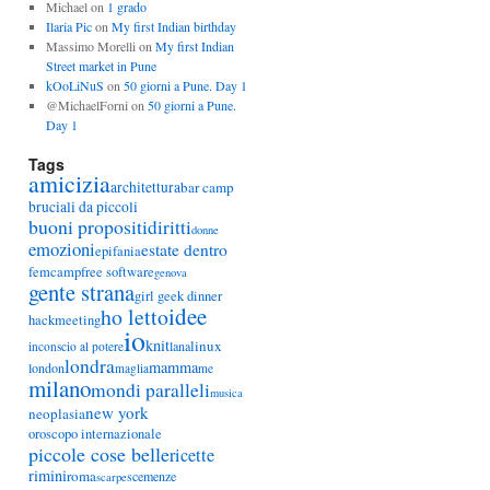
Michael
on
1 grado
Ilaria Pic
on
My first Indian birthday
Massimo Morelli
on
My first Indian
Street market in Pune
kOoLiNuS
on
50 giorni a Pune. Day 1
@MichaelForni
on
50 giorni a Pune.
Day 1
Tags
amicizia
architettura
bar camp
bruciali da piccoli
buoni propositi
diritti
donne
emozioni
estate dentro
epifania
femcamp
free software
genova
gente strana
girl geek dinner
idee
ho letto
hackmeeting
io
knit
linux
lana
inconscio al potere
londra
mamma
london
maglia
me
milano
mondi paralleli
musica
new york
neoplasia
oroscopo internazionale
piccole cose belle
ricette
rimini
roma
scemenze
scarpe