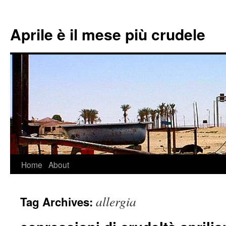
Aprile è il mese più crudele
Home
About
Skip
to
allergia
Tag Archives:
content