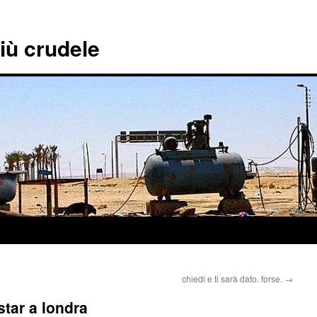
più crudele
chiedi e ti sarà dato. forse.
→
star a londra