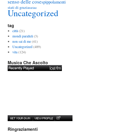
senso delle cose
spippolamenti
stati di grazia
torino
Uncategorized
tag
città
(21)
mondi paralleli
(3)
non sai di me
(41)
Uncategorized
(489)
vita
(124)
Musica Che Ascolto
Ringraziamenti