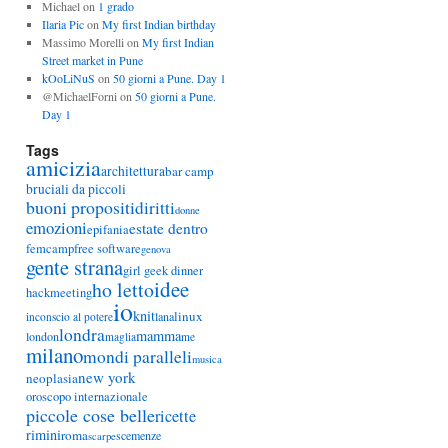
Michael
on
1 grado
Ilaria Pic
on
My first Indian birthday
Massimo Morelli
on
My first Indian
Street market in Pune
kOoLiNuS
on
50 giorni a Pune. Day 1
@MichaelForni
on
50 giorni a Pune.
Day 1
Tags
amicizia
architettura
bar camp
bruciali da piccoli
buoni propositi
diritti
donne
emozioni
estate dentro
epifania
femcamp
free software
genova
gente strana
girl geek dinner
idee
ho letto
hackmeeting
io
knit
linux
lana
inconscio al potere
londra
mamma
london
maglia
me
milano
mondi paralleli
musica
new york
neoplasia
oroscopo internazionale
piccole cose belle
ricette
rimini
roma
scemenze
scarpe