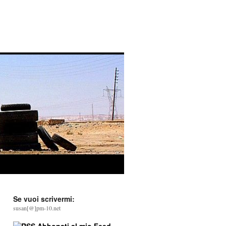
Se vuoi scrivermi:
susan[@]pm-10.net