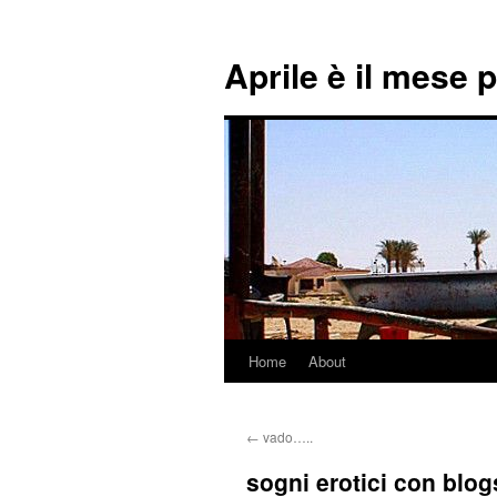
Aprile è il mese 
Home
About
Skip
to
←
vado…..
content
sogni erotici con blog