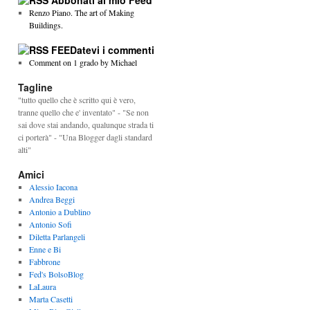
Abbonati al mio Feed
Renzo Piano. The art of Making
Buildings.
FEEDatevi i commenti
Comment on 1 grado by Michael
Tagline
"tutto quello che è scritto qui è vero,
tranne quello che e' inventato" - "Se non
sai dove stai andando, qualunque strada ti
ci porterà" - "Una Blogger dagli standard
alti"
Amici
Alessio Iacona
Andrea Beggi
Antonio a Dublino
Antonio Sofi
Diletta Parlangeli
Enne e Bi
Fabbrone
Fed's BolsoBlog
LaLaura
Marta Casetti