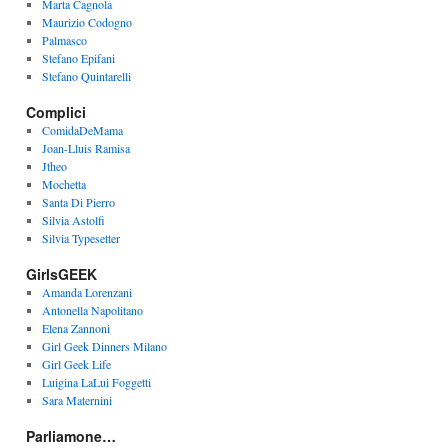
Marta Cagnola
Maurizio Codogno
Palmasco
Stefano Epifani
Stefano Quintarelli
Complici
ComidaDeMama
Joan-Lluis Ramisa
Jtheo
Mochetta
Santa Di Pierro
Silvia Astolfi
Silvia Typesetter
GirlsGEEK
Amanda Lorenzani
Antonella Napolitano
Elena Zannoni
Girl Geek Dinners Milano
Girl Geek Life
Luigina LaLui Foggetti
Sara Maternini
Parliamone…