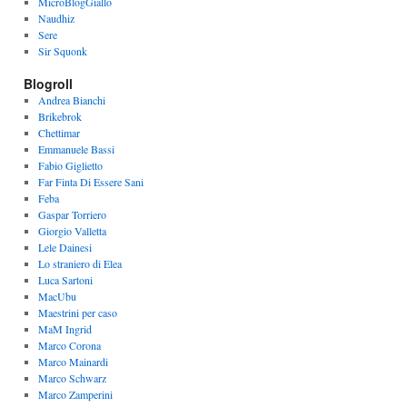
MicroBlogGiallo
Naudhiz
Sere
Sir Squonk
Blogroll
Andrea Bianchi
Brikebrok
Chettimar
Emmanuele Bassi
Fabio Giglietto
Far Finta Di Essere Sani
Feba
Gaspar Torriero
Giorgio Valletta
Lele Dainesi
Lo straniero di Elea
Luca Sartoni
MacUbu
Maestrini per caso
MaM Ingrid
Marco Corona
Marco Mainardi
Marco Schwarz
Marco Zamperini