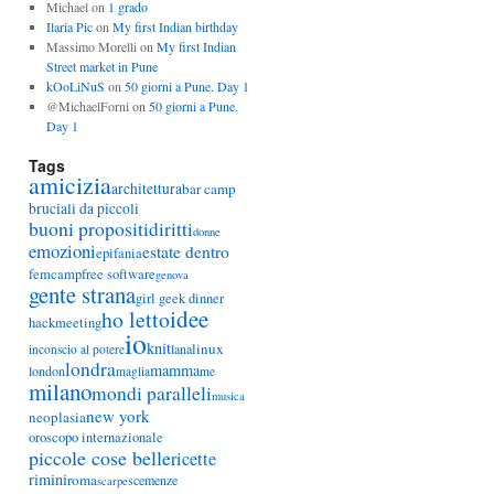
Michael
on
1 grado
Ilaria Pic
on
My first Indian birthday
Massimo Morelli
on
My first Indian
Street market in Pune
kOoLiNuS
on
50 giorni a Pune. Day 1
@MichaelForni
on
50 giorni a Pune.
Day 1
Tags
amicizia
architettura
bar camp
bruciali da piccoli
buoni propositi
diritti
donne
emozioni
estate dentro
epifania
femcamp
free software
genova
gente strana
girl geek dinner
idee
ho letto
hackmeeting
io
knit
linux
lana
inconscio al potere
londra
mamma
london
maglia
me
milano
mondi paralleli
musica
new york
neoplasia
oroscopo internazionale
piccole cose belle
ricette
rimini
roma
scemenze
scarpe