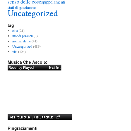
senso delle cose
spippolamenti
stati di grazia
torino
Uncategorized
tag
città
(21)
mondi paralleli
(3)
non sai di me
(41)
Uncategorized
(489)
vita
(124)
Musica Che Ascolto
Ringraziamenti