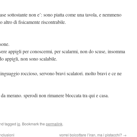
a frase sottostante non e’: sono piatta come una tavola, e nemmeno
 altro di fisicamente riscontrabile.
rsone.
vere appigli per conoscermi, per scalarmi, non do scuse, insomma
 do appigli, non sono scalabile.
 linguaggio roccioso, servono bravi scalatori. molto bravi e ce ne
da merano. sperodi non rimanere bloccata tra qui e casa.
and tagged
io
. Bookmark the
permalink
.
nclusioni
vorrei boicottare l’iran, ma i pistacchi?
→