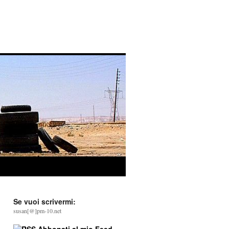
Se vuoi scrivermi:
susan[@]pm-10.net