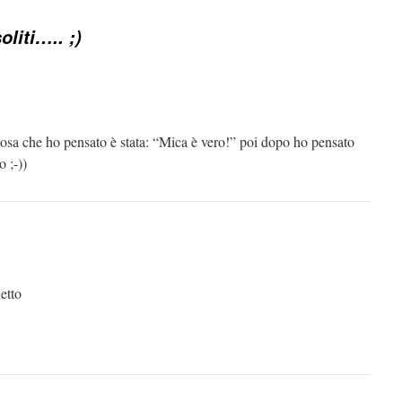
soliti….. ;)
osa che ho pensato è stata: “Mica è vero!” poi dopo ho pensato
o ;-))
detto