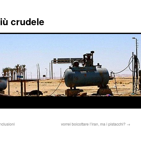
più crudele
nclusioni
vorrei boicottare l’iran, ma i pistacchi?
→