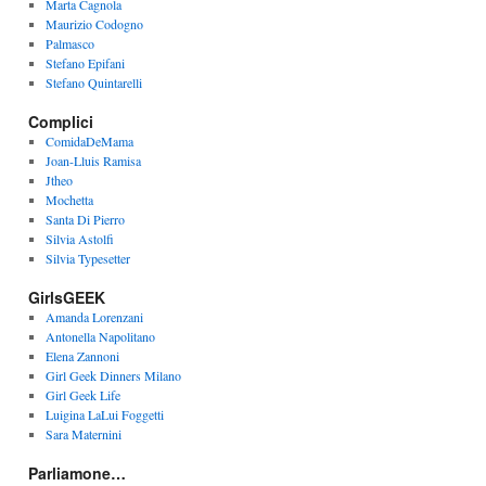
Marta Cagnola
Maurizio Codogno
Palmasco
Stefano Epifani
Stefano Quintarelli
Complici
ComidaDeMama
Joan-Lluis Ramisa
Jtheo
Mochetta
Santa Di Pierro
Silvia Astolfi
Silvia Typesetter
GirlsGEEK
Amanda Lorenzani
Antonella Napolitano
Elena Zannoni
Girl Geek Dinners Milano
Girl Geek Life
Luigina LaLui Foggetti
Sara Maternini
Parliamone…