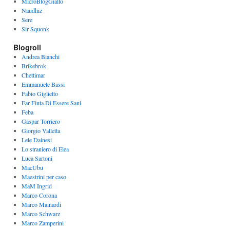
MicroBlogGiallo
Naudhiz
Sere
Sir Squonk
Blogroll
Andrea Bianchi
Brikebrok
Chettimar
Emmanuele Bassi
Fabio Giglietto
Far Finta Di Essere Sani
Feba
Gaspar Torriero
Giorgio Valletta
Lele Dainesi
Lo straniero di Elea
Luca Sartoni
MacUbu
Maestrini per caso
MaM Ingrid
Marco Corona
Marco Mainardi
Marco Schwarz
Marco Zamperini