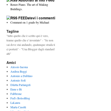
Abbonati al mio Feed
Renzo Piano. The art of Making
Buildings.
FEEDatevi i commenti
Comment on 1 grado by Michael
Tagline
"tutto quello che è scritto qui è vero,
tranne quello che e' inventato" - "Se non
sai dove stai andando, qualunque strada ti
ci porterà" - "Una Blogger dagli standard
alti"
Amici
Alessio Iacona
Andrea Beggi
Antonio a Dublino
Antonio Sofi
Diletta Parlangeli
Enne e Bi
Fabbrone
Fed's BolsoBlog
LaLaura
Marta Casetti