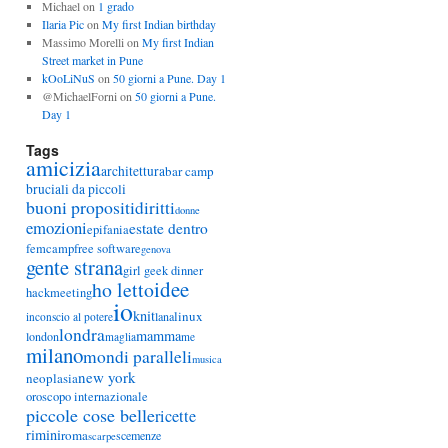
Michael
on
1 grado
Ilaria Pic
on
My first Indian birthday
Massimo Morelli
on
My first Indian
Street market in Pune
kOoLiNuS
on
50 giorni a Pune. Day 1
@MichaelForni
on
50 giorni a Pune.
Day 1
Tags
amicizia
architettura
bar camp
bruciali da piccoli
buoni propositi
diritti
donne
emozioni
estate dentro
epifania
femcamp
free software
genova
gente strana
girl geek dinner
idee
ho letto
hackmeeting
io
knit
linux
lana
inconscio al potere
londra
mamma
london
maglia
me
milano
mondi paralleli
musica
new york
neoplasia
oroscopo internazionale
piccole cose belle
ricette
rimini
roma
scemenze
scarpe