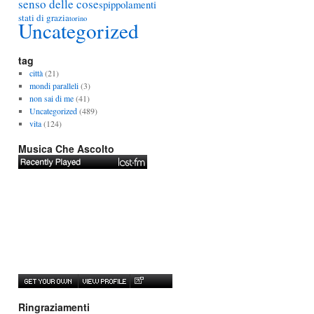
senso delle cose
spippolamenti
stati di grazia
torino
Uncategorized
tag
città
(21)
mondi paralleli
(3)
non sai di me
(41)
Uncategorized
(489)
vita
(124)
Musica Che Ascolto
Ringraziamenti