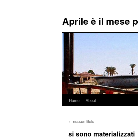
Aprile è il mese 
Home
About
Skip
to
←
nessun titolo
content
si sono materializzati