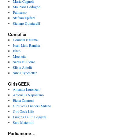
Marta Cagnola
Maurizio Codogno
Palmasco
Stefano Epifani
Stefano Quintarelli
Complici
ComidaDeMama
Joan-Lluis Ramisa
Jtheo
Mochetta
Santa Di Pierro
Silvia Astolfi
Silvia Typesetter
GirlsGEEK
Amanda Lorenzani
Antonella Napolitano
Elena Zannoni
Girl Geek Dinners Milano
Girl Geek Life
Luigina LaLui Foggetti
Sara Maternini
Parliamone…