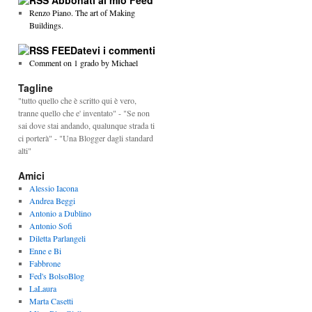
Abbonati al mio Feed
Renzo Piano. The art of Making
Buildings.
FEEDatevi i commenti
Comment on 1 grado by Michael
Tagline
"tutto quello che è scritto qui è vero,
tranne quello che e' inventato" - "Se non
sai dove stai andando, qualunque strada ti
ci porterà" - "Una Blogger dagli standard
alti"
Amici
Alessio Iacona
Andrea Beggi
Antonio a Dublino
Antonio Sofi
Diletta Parlangeli
Enne e Bi
Fabbrone
Fed's BolsoBlog
LaLaura
Marta Casetti