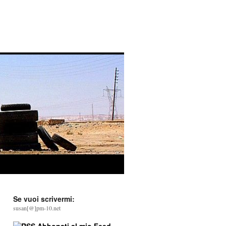
Se vuoi scrivermi:
susan[@]pm-10.net