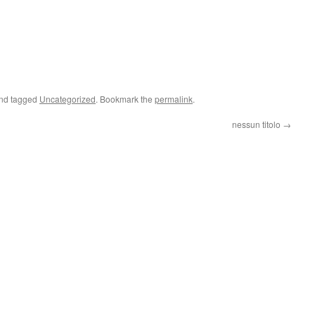
nd tagged
Uncategorized
. Bookmark the
permalink
.
nessun titolo
→