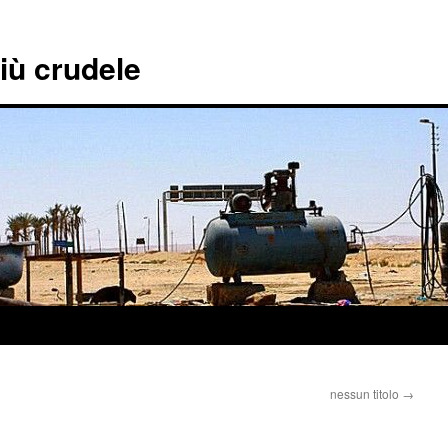
più crudele
nessun titolo
→