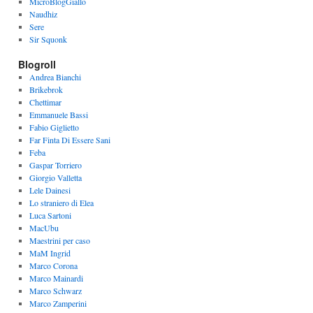
MicroBlogGiallo
Naudhiz
Sere
Sir Squonk
Blogroll
Andrea Bianchi
Brikebrok
Chettimar
Emmanuele Bassi
Fabio Giglietto
Far Finta Di Essere Sani
Feba
Gaspar Torriero
Giorgio Valletta
Lele Dainesi
Lo straniero di Elea
Luca Sartoni
MacUbu
Maestrini per caso
MaM Ingrid
Marco Corona
Marco Mainardi
Marco Schwarz
Marco Zamperini