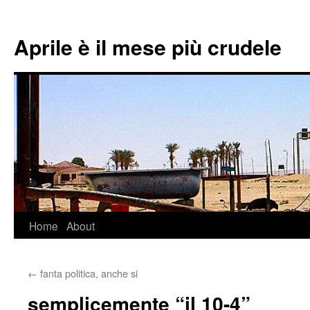
Aprile è il mese più crudele
Home
About
Skip
to
←
fanta politica, anche si
content
semplicemente “il 10-4”