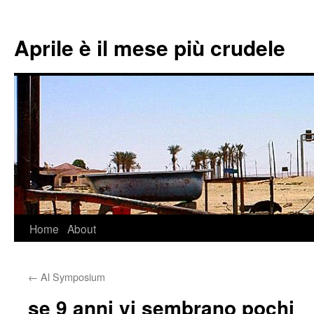
Aprile è il mese più crudele
Home
About
Skip
to
←
Al Symposium
content
se 9 anni vi sembrano pochi