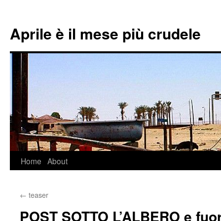
Aprile è il mese più crudele
Home
About
Skip
to
←
teaser
content
POST SOTTO L’ALBERO e fuori 