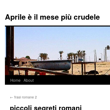
Aprile è il mese più crudele
Home
About
Skip
to
←
frasi romane 2
content
piccoli segreti romani