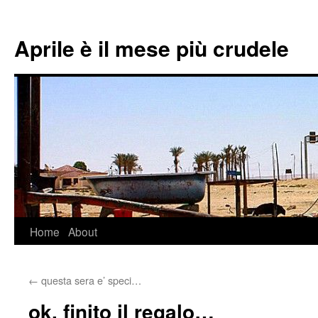
Aprile è il mese più crudele
Home
About
Skip
to
←
questa sera e’ speci…
content
ok. finito il regalo…