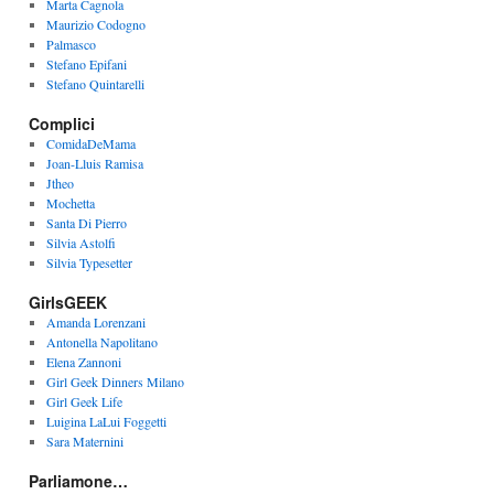
Marta Cagnola
Maurizio Codogno
Palmasco
Stefano Epifani
Stefano Quintarelli
Complici
ComidaDeMama
Joan-Lluis Ramisa
Jtheo
Mochetta
Santa Di Pierro
Silvia Astolfi
Silvia Typesetter
GirlsGEEK
Amanda Lorenzani
Antonella Napolitano
Elena Zannoni
Girl Geek Dinners Milano
Girl Geek Life
Luigina LaLui Foggetti
Sara Maternini
Parliamone…