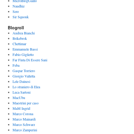
MicroBlogGiallo
Naudhiz
Sere
Sir Squonk
Blogroll
Andrea Bianchi
Brikebrok
Chettimar
Emmanuele Bassi
Fabio Giglietto
Far Finta Di Essere Sani
Feba
Gaspar Torriero
Giorgio Valletta
Lele Dainesi
Lo straniero di Elea
Luca Sartoni
MacUbu
Maestrini per caso
MaM Ingrid
Marco Corona
Marco Mainardi
Marco Schwarz
Marco Zamperini