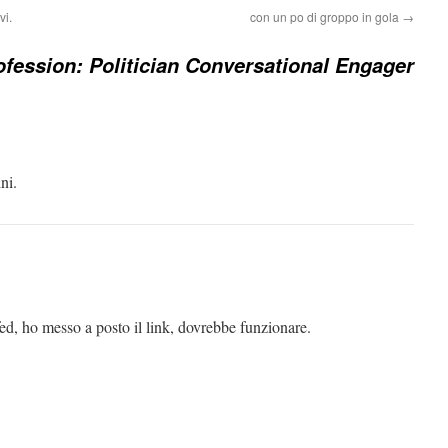
vi.
con un po di groppo in gola
→
fession: Politician Conversational Engager
ni.
fed, ho messo a posto il link, dovrebbe funzionare.