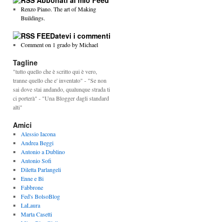
Abbonati al mio Feed
Renzo Piano. The art of Making
Buildings.
FEEDatevi i commenti
Comment on 1 grado by Michael
Tagline
"tutto quello che è scritto qui è vero,
tranne quello che e' inventato" - "Se non
sai dove stai andando, qualunque strada ti
ci porterà" - "Una Blogger dagli standard
alti"
Amici
Alessio Iacona
Andrea Beggi
Antonio a Dublino
Antonio Sofi
Diletta Parlangeli
Enne e Bi
Fabbrone
Fed's BolsoBlog
LaLaura
Marta Casetti