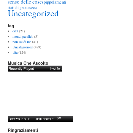
senso delle cose
spippolamenti
stati di grazia
torino
Uncategorized
tag
città
(21)
mondi paralleli
(3)
non sai di me
(41)
Uncategorized
(489)
vita
(124)
Musica Che Ascolto
Ringraziamenti