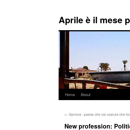
Aprile è il mese 
Home
About
Skip
to
←
Genova : paese che vai usanze che tro
content
New profession: Polit