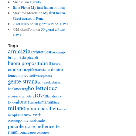
Michael
on
1 grado
Ilaria Pic
on
My first Indian birthday
Massimo Morelli
on
My first Indian
Street market in Pune
kOoLiNuS
on
50 giorni a Pune. Day 1
@MichaelForni
on
50 giorni a Pune.
Day 1
Tags
amicizia
architettura
bar camp
bruciali da piccoli
buoni propositi
diritti
donne
emozioni
estate dentro
epifania
femcamp
free software
genova
gente strana
girl geek dinner
idee
ho letto
hackmeeting
io
knit
linux
lana
inconscio al potere
londra
mamma
london
maglia
me
milano
mondi paralleli
musica
new york
neoplasia
oroscopo internazionale
piccole cose belle
ricette
rimini
roma
scemenze
scarpe