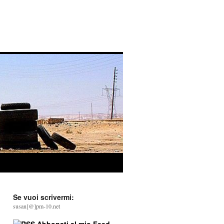
Se vuoi scrivermi:
susan[@]pm-10.net