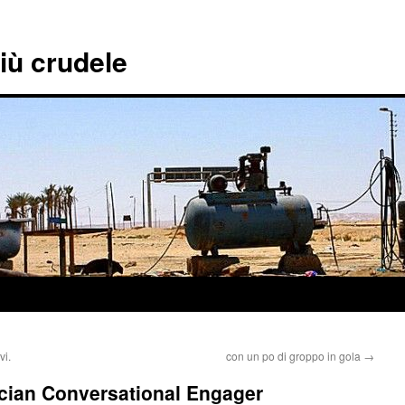
più crudele
vi.
con un po di groppo in gola
→
ician Conversational Engager