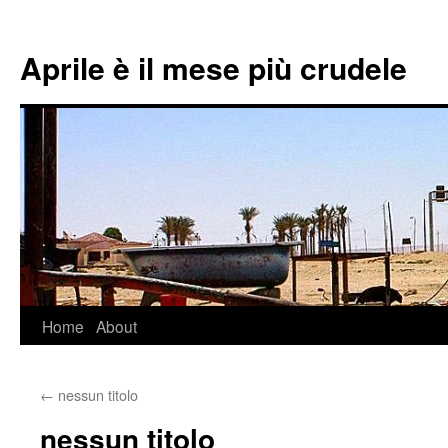
Aprile è il mese più crudele
Home
About
Skip
to
←
nessun titolo
content
nessun titolo