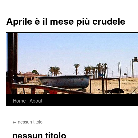
Aprile è il mese più crudele
Home
About
Skip
to
←
nessun titolo
content
nessun titolo