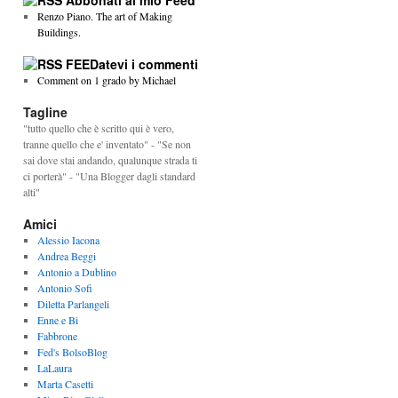
Abbonati al mio Feed
Renzo Piano. The art of Making
Buildings.
FEEDatevi i commenti
Comment on 1 grado by Michael
Tagline
"tutto quello che è scritto qui è vero,
tranne quello che e' inventato" - "Se non
sai dove stai andando, qualunque strada ti
ci porterà" - "Una Blogger dagli standard
alti"
Amici
Alessio Iacona
Andrea Beggi
Antonio a Dublino
Antonio Sofi
Diletta Parlangeli
Enne e Bi
Fabbrone
Fed's BolsoBlog
LaLaura
Marta Casetti