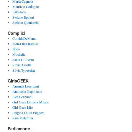
Marta Cagnola
Maurizio Codogno
Palmasco
Stefano Epifani
Stefano Quintarelli
Complici
ComidaDeMama
Joan-Lluis Ramisa
Jtheo
Mochetta
Santa Di Pierro
Silvia Astolfi
Silvia Typesetter
GirlsGEEK
Amanda Lorenzani
Antonella Napolitano
Elena Zannoni
Girl Geek Dinners Milano
Girl Geek Life
Luigina LaLui Foggetti
Sara Maternini
Parliamone…