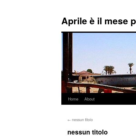
Aprile è il mese 
Home
About
Skip
to
←
nessun titolo
content
nessun titolo