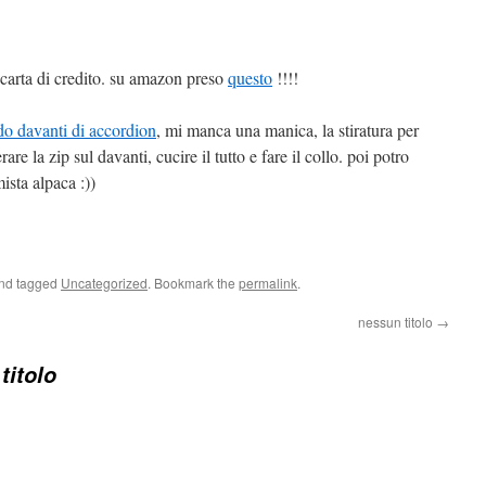
 carta di credito. su amazon preso
questo
!!!!
ndo davanti di accordion
, mi manca una manica, la stiratura per
re la zip sul davanti, cucire il tutto e fare il collo. poi potro
ista alpaca :))
nd tagged
Uncategorized
. Bookmark the
permalink
.
nessun titolo
→
titolo