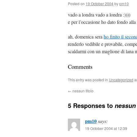
Posted on
19 October 2004
by
pm10
vado a londra vado a londra :))))
e per l’occasione ho dato fondo alla
ah, domenica sera
ho finito il seco
renderlo vedibile e provabile, compera
scaldarmi con un maglione di lana m
Comments
This entry was posted in
Uncategorized
a
←
nessun titolo
5 Responses to
nessun 
pm10
says:
19 October 2004 at 12:39