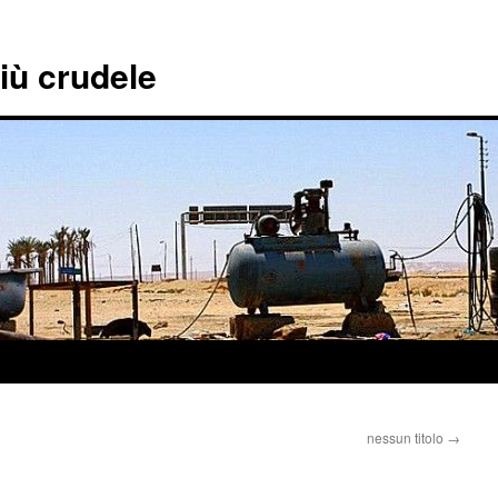
più crudele
nessun titolo
→