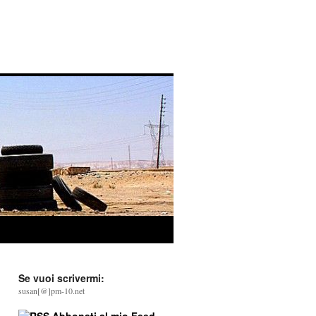
Se vuoi scrivermi:
susan[@]pm-10.net