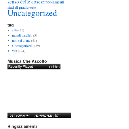
senso delle cose
spippolamenti
stati di grazia
torino
Uncategorized
tag
città
(21)
mondi paralleli
(3)
non sai di me
(41)
Uncategorized
(489)
vita
(124)
Musica Che Ascolto
Ringraziamenti