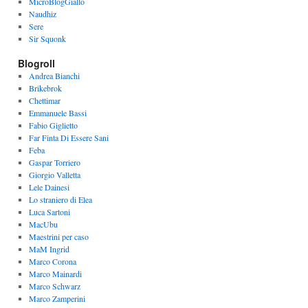
MicroBlogGiallo
Naudhiz
Sere
Sir Squonk
Blogroll
Andrea Bianchi
Brikebrok
Chettimar
Emmanuele Bassi
Fabio Giglietto
Far Finta Di Essere Sani
Feba
Gaspar Torriero
Giorgio Valletta
Lele Dainesi
Lo straniero di Elea
Luca Sartoni
MacUbu
Maestrini per caso
MaM Ingrid
Marco Corona
Marco Mainardi
Marco Schwarz
Marco Zamperini