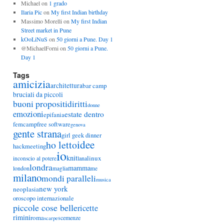
Michael
on
1 grado
Ilaria Pic
on
My first Indian birthday
Massimo Morelli
on
My first Indian
Street market in Pune
kOoLiNuS
on
50 giorni a Pune. Day 1
@MichaelForni
on
50 giorni a Pune.
Day 1
Tags
amicizia
architettura
bar camp
bruciali da piccoli
buoni propositi
diritti
donne
emozioni
estate dentro
epifania
femcamp
free software
genova
gente strana
girl geek dinner
idee
ho letto
hackmeeting
io
knit
linux
lana
inconscio al potere
londra
mamma
london
maglia
me
milano
mondi paralleli
musica
new york
neoplasia
oroscopo internazionale
piccole cose belle
ricette
rimini
roma
scemenze
scarpe