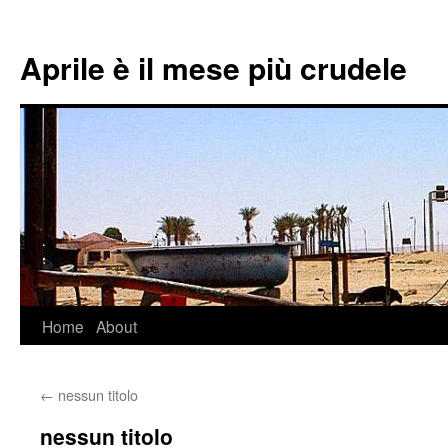
Aprile è il mese più crudele
Home
About
Skip
to
←
nessun titolo
content
nessun titolo