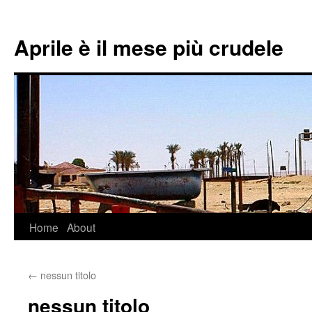
Aprile è il mese più crudele
Home
About
Skip
to
←
nessun titolo
content
nessun titolo