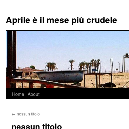
Aprile è il mese più crudele
Home
About
Skip
to
←
nessun titolo
content
nessun titolo