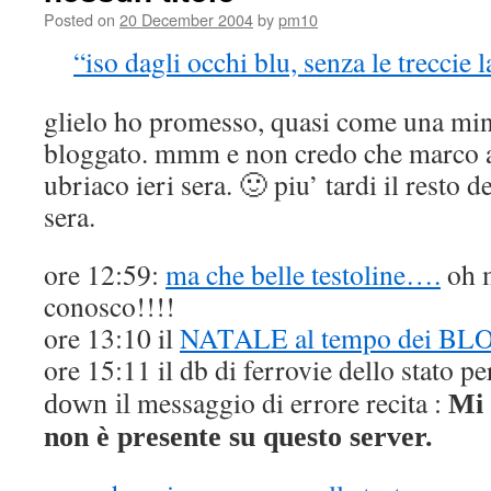
Posted on
20 December 2004
by
pm10
“iso dagli occhi blu, senza le treccie l
glielo ho promesso, quasi come una min
bloggato. mmm e non credo che marco a.
ubriaco ieri sera. 🙂 piu’ tardi il resto d
sera.
ore 12:59:
ma che belle testoline….
oh m
conosco!!!!
ore 13:10 il
NATALE al tempo dei BL
ore 15:11 il db di ferrovie dello stato p
messaggio di errore recita :
down il
Mi 
non è presente su questo server.