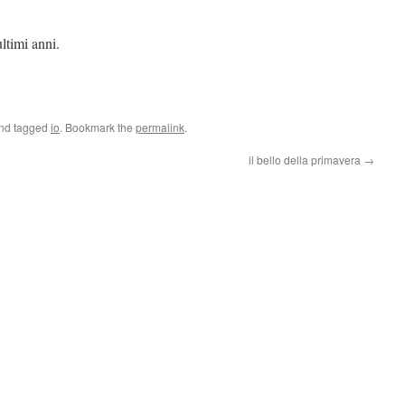
ltimi anni.
and tagged
io
. Bookmark the
permalink
.
il bello della primavera
→