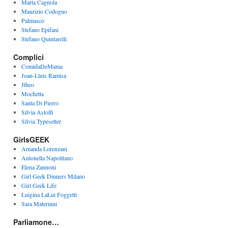
Marta Cagnola
Maurizio Codogno
Palmasco
Stefano Epifani
Stefano Quintarelli
Complici
ComidaDeMama
Joan-Lluis Ramisa
Jtheo
Mochetta
Santa Di Pierro
Silvia Astolfi
Silvia Typesetter
GirlsGEEK
Amanda Lorenzani
Antonella Napolitano
Elena Zannoni
Girl Geek Dinners Milano
Girl Geek Life
Luigina LaLui Foggetti
Sara Maternini
Parliamone…