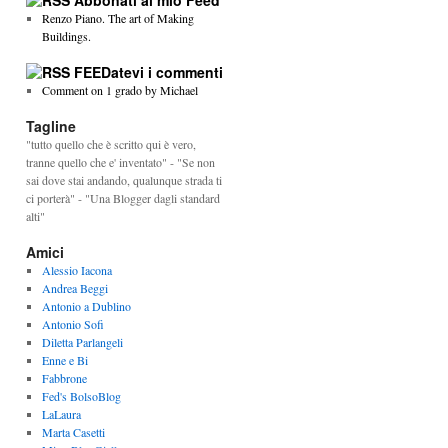
Abbonati al mio Feed
Renzo Piano. The art of Making
Buildings.
FEEDatevi i commenti
Comment on 1 grado by Michael
Tagline
"tutto quello che è scritto qui è vero,
tranne quello che e' inventato" - "Se non
sai dove stai andando, qualunque strada ti
ci porterà" - "Una Blogger dagli standard
alti"
Amici
Alessio Iacona
Andrea Beggi
Antonio a Dublino
Antonio Sofi
Diletta Parlangeli
Enne e Bi
Fabbrone
Fed's BolsoBlog
LaLaura
Marta Casetti