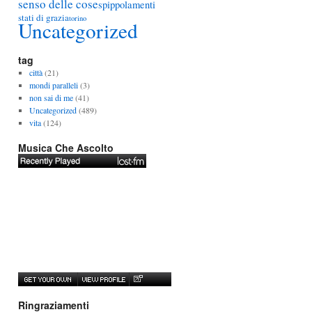
senso delle cose
spippolamenti
stati di grazia
torino
Uncategorized
tag
città
(21)
mondi paralleli
(3)
non sai di me
(41)
Uncategorized
(489)
vita
(124)
Musica Che Ascolto
Ringraziamenti