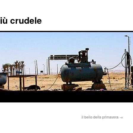
più crudele
il bello della primavera
→