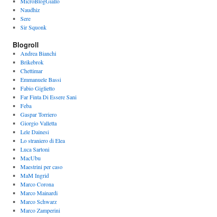
MicroBlogGiallo
Naudhiz
Sere
Sir Squonk
Blogroll
Andrea Bianchi
Brikebrok
Chettimar
Emmanuele Bassi
Fabio Giglietto
Far Finta Di Essere Sani
Feba
Gaspar Torriero
Giorgio Valletta
Lele Dainesi
Lo straniero di Elea
Luca Sartoni
MacUbu
Maestrini per caso
MaM Ingrid
Marco Corona
Marco Mainardi
Marco Schwarz
Marco Zamperini