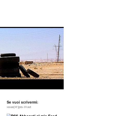
Se vuoi scrivermi:
susan[@]pm-10.net