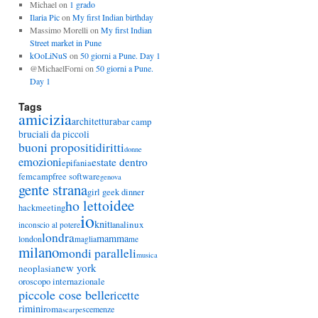
Michael
on
1 grado
Ilaria Pic
on
My first Indian birthday
Massimo Morelli
on
My first Indian
Street market in Pune
kOoLiNuS
on
50 giorni a Pune. Day 1
@MichaelForni
on
50 giorni a Pune.
Day 1
Tags
amicizia
architettura
bar camp
bruciali da piccoli
buoni propositi
diritti
donne
emozioni
estate dentro
epifania
femcamp
free software
genova
gente strana
girl geek dinner
idee
ho letto
hackmeeting
io
knit
linux
lana
inconscio al potere
londra
mamma
london
maglia
me
milano
mondi paralleli
musica
new york
neoplasia
oroscopo internazionale
piccole cose belle
ricette
rimini
roma
scemenze
scarpe