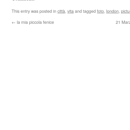
This entry was posted in
città
,
vita
and tagged
foto
,
london
,
pict
←
la mia piccola fenice
21 Mar