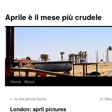
Aprile è il mese più crudele
Home
About
Skip
to
←
la mia piccola fenice
21 Mar
content
London: april pictures