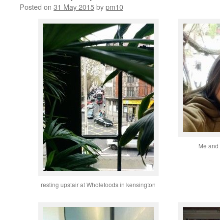
Posted on
31 May 2015
by
pm10
Me and M
resting upstair at Wholefoods in kensington