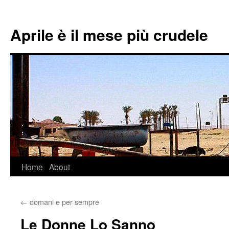
Aprile è il mese più crudele
Home
About
Skip
to
←
domani e per sempre
content
Le Donne Lo Sanno