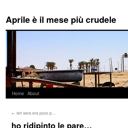
Aprile è il mese più crudele
Home
About
Skip
to
←
ieri sera era poco p…
content
ho ridipinto le pare…