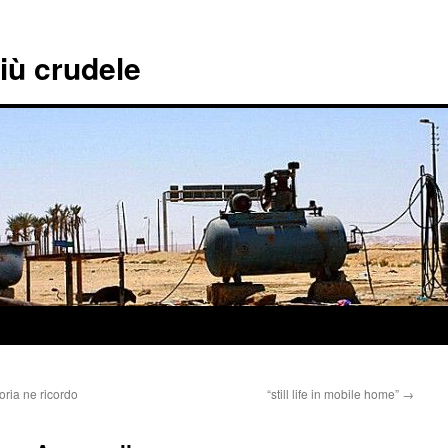
più crudele
oria ne ricordo
“still life in mobile home”
→