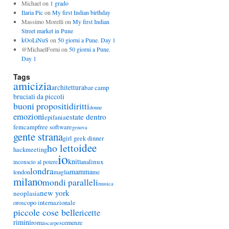
Michael
on
1 grado
Ilaria Pic
on
My first Indian birthday
Massimo Morelli
on
My first Indian
Street market in Pune
kOoLiNuS
on
50 giorni a Pune. Day 1
@MichaelForni
on
50 giorni a Pune.
Day 1
Tags
amicizia
architettura
bar camp
bruciali da piccoli
buoni propositi
diritti
donne
emozioni
estate dentro
epifania
femcamp
free software
genova
gente strana
girl geek dinner
idee
ho letto
hackmeeting
io
knit
linux
lana
inconscio al potere
londra
mamma
london
maglia
me
milano
mondi paralleli
musica
new york
neoplasia
oroscopo internazionale
piccole cose belle
ricette
rimini
roma
scemenze
scarpe