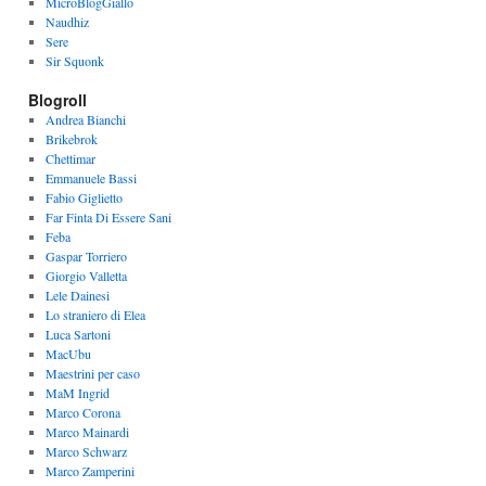
MicroBlogGiallo
Naudhiz
Sere
Sir Squonk
Blogroll
Andrea Bianchi
Brikebrok
Chettimar
Emmanuele Bassi
Fabio Giglietto
Far Finta Di Essere Sani
Feba
Gaspar Torriero
Giorgio Valletta
Lele Dainesi
Lo straniero di Elea
Luca Sartoni
MacUbu
Maestrini per caso
MaM Ingrid
Marco Corona
Marco Mainardi
Marco Schwarz
Marco Zamperini