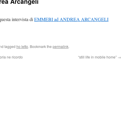
rea Arcangeli
questa intervista di
EMMEBI ad ANDREA ARCANGELI
and tagged
ho letto
. Bookmark the
permalink
.
oria ne ricordo
“still life in mobile home”
→