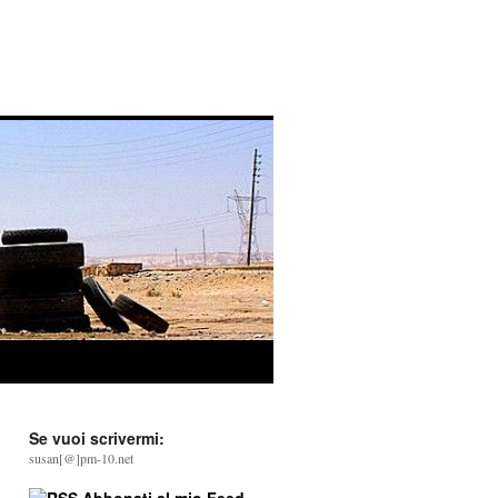
Se vuoi scrivermi:
susan[@]pm-10.net