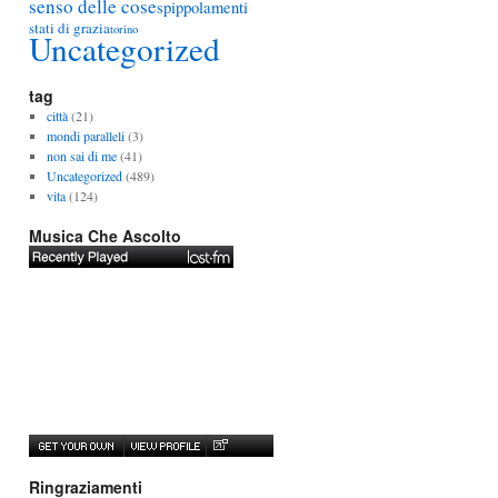
senso delle cose
spippolamenti
stati di grazia
torino
Uncategorized
tag
città
(21)
mondi paralleli
(3)
non sai di me
(41)
Uncategorized
(489)
vita
(124)
Musica Che Ascolto
Ringraziamenti