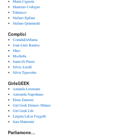
Marta Cagnola
Maurizio Codogno
Palmasco
Stefano Epifani
Stefano Quintarelli
Complici
ComidaDeMama
Joan-Lluis Ramisa
Jtheo
Mochetta
Santa Di Pierro
Silvia Astolfi
Silvia Typesetter
GirlsGEEK
Amanda Lorenzani
Antonella Napolitano
Elena Zannoni
Girl Geek Dinners Milano
Girl Geek Life
Luigina LaLui Foggetti
Sara Maternini
Parliamone…