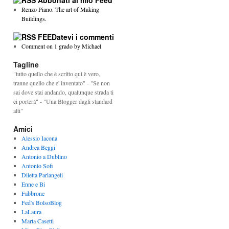
Abbonati al mio Feed
Renzo Piano. The art of Making
Buildings.
FEEDatevi i commenti
Comment on 1 grado by Michael
Tagline
"tutto quello che è scritto qui è vero,
tranne quello che e' inventato" - "Se non
sai dove stai andando, qualunque strada ti
ci porterà" - "Una Blogger dagli standard
alti"
Amici
Alessio Iacona
Andrea Beggi
Antonio a Dublino
Antonio Sofi
Diletta Parlangeli
Enne e Bi
Fabbrone
Fed's BolsoBlog
LaLaura
Marta Casetti