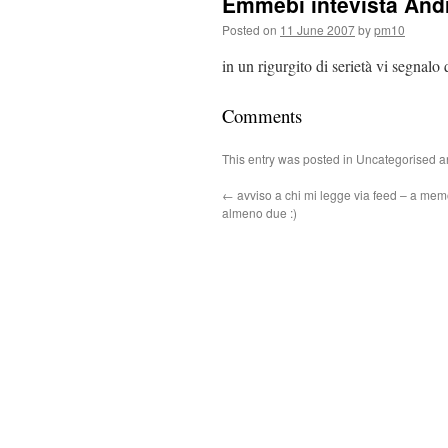
Emmebi intevista And
Posted on
11 June 2007
by
pm10
in un rigurgito di serietà vi segnalo 
Comments
This entry was posted in Uncategorised 
←
avviso a chi mi legge via feed – a mem
almeno due :)