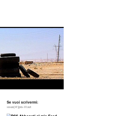
Se vuoi scrivermi:
susan[@]pm-10.net