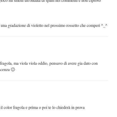
o gioco mi smeni un’ondata di spam nei commenti e non ciprovo
una gradazione di violetto nel prossimo rossetto che comperi ^_^
fragola, ma viola viola oddio, pensavo di avere gia dato con
scenza 🙂
 il color fragola e prima o poi te lo chiederà in prova