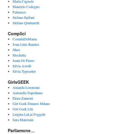
Marta Cagnola
Maurizio Codogno
Palmasco
Stefano Epifani
Stefano Quintarelli
Complici
ComidaDeMama
Joan-Lluis Ramisa
Jtheo
Mochetta
Santa Di Pierro
Silvia Astolfi
Silvia Typesetter
GirlsGEEK
Amanda Lorenzani
Antonella Napolitano
Elena Zannoni
Girl Geek Dinners Milano
Girl Geek Life
Luigina LaLui Foggetti
Sara Maternini
Parliamone…