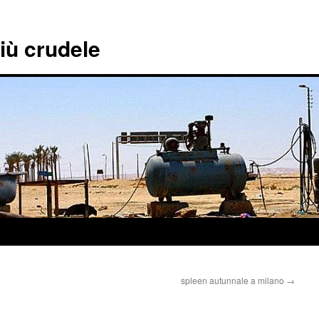
più crudele
spleen autunnale a milano
→