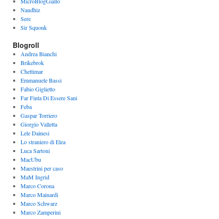
MicroBlogGiallo
Naudhiz
Sere
Sir Squonk
Blogroll
Andrea Bianchi
Brikebrok
Chettimar
Emmanuele Bassi
Fabio Giglietto
Far Finta Di Essere Sani
Feba
Gaspar Torriero
Giorgio Valletta
Lele Dainesi
Lo straniero di Elea
Luca Sartoni
MacUbu
Maestrini per caso
MaM Ingrid
Marco Corona
Marco Mainardi
Marco Schwarz
Marco Zamperini