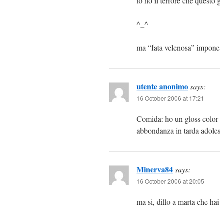
io ho il terrore che quest
^_^
ma “fata velenosa” impone 
utente anonimo
says:
16 October 2006 at 17:21
Comida: ho un gloss color 
abbondanza in tarda adole
Minerva84
says:
16 October 2006 at 20:05
ma si, dillo a marta che hai