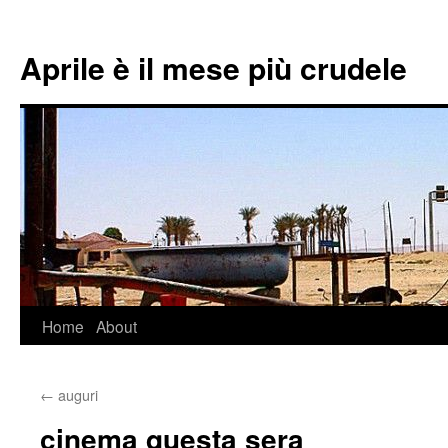
Aprile è il mese più crudele
Home
About
Skip
to
←
auguri
content
cinema questa sera